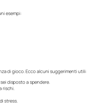
cuni esempi:
za di gioco. Ecco alcuni suggerimenti utili:
o sei disposto a spendere.
 rischi.
i stress.