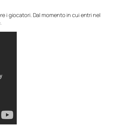
 i giocatori. Dal momento in cui entri nel
.