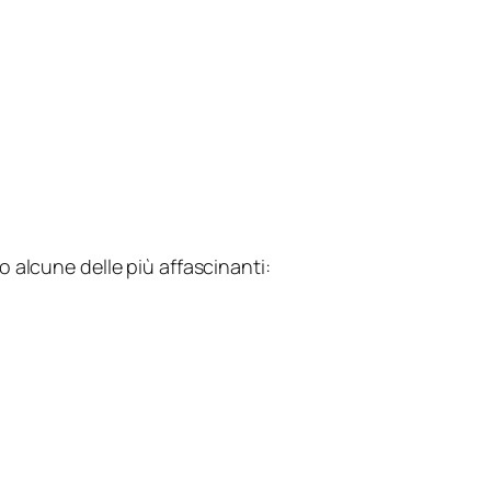
 alcune delle più affascinanti: