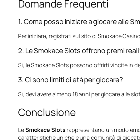
Domande Frequenti
1. Come posso iniziare a giocare alle S
Per iniziare, registrati sul sito di Smokace Casino
2. Le Smokace Slots offrono premi reali
Sì, le Smokace Slots possono offrirti vincite in d
3. Ci sono limiti di età per giocare?
Sì, devi avere almeno 18 anni per giocare alle sl
Conclusione
Le
Smokace Slots
rappresentano un modo emozio
caratteristiche uniche e una comunità di giocator