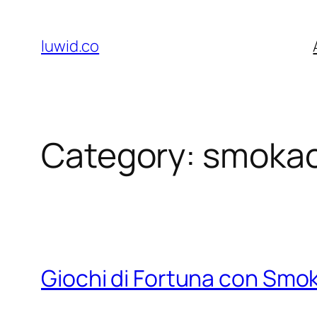
Skip
to
luwid.co
content
Category:
smokac
Giochi di Fortuna con Smo