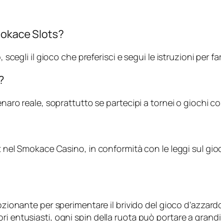
mokace Slots?
, scegli il gioco che preferisci e segui le istruzioni per 
?
enaro reale, soprattutto se partecipi a tornei o giochi c
ot nel Smokace Casino, in conformità con le leggi sul gi
nante per sperimentare il brivido del gioco d’azzardo
i entusiasti, ogni spin della ruota può portare a grandi v