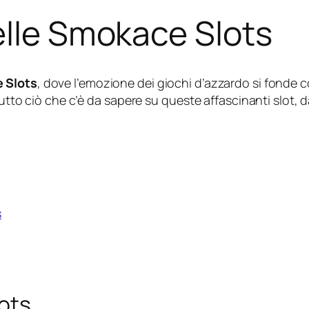
elle Smokace Slots
 Slots
, dove l’emozione dei giochi d’azzardo si fonde 
tutto ciò che c’è da sapere su queste affascinanti slot, 
s
ots