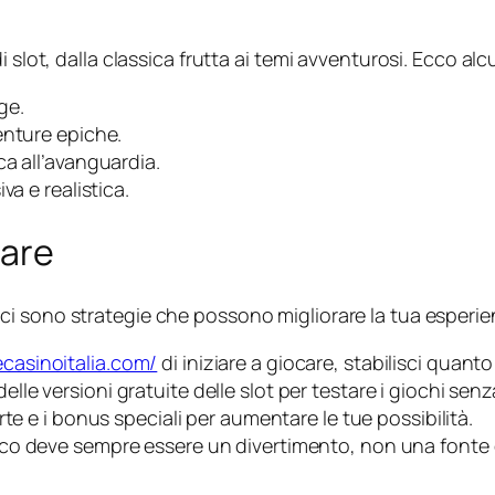
 slot, dalla classica frutta ai temi avventurosi. Ecco al
ge.
enture epiche.
a all’avanguardia.
va e realistica.
care
ci sono strategie che possono migliorare la tua esperien
casinoitalia.com/
di iniziare a giocare, stabilisci quant
elle versioni gratuite delle slot per testare i giochi senza
rte e i bonus speciali per aumentare le tue possibilità.
oco deve sempre essere un divertimento, non una fonte d