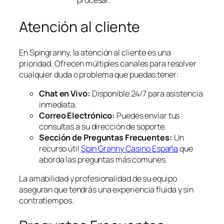
procesar.
Atención al cliente
En Spingranny, la atención al cliente es una
prioridad. Ofrecen múltiples canales para resolver
cualquier duda o problema que puedas tener:
Chat en Vivo:
Disponible 24/7 para asistencia
inmediata.
Correo Electrónico:
Puedes enviar tus
consultas a su dirección de soporte.
Sección de Preguntas Frecuentes:
Un
recurso útil
Spin Granny Casino España
que
aborda las preguntas más comunes.
La amabilidad y profesionalidad de su equipo
aseguran que tendrás una experiencia fluida y sin
contratiempos.