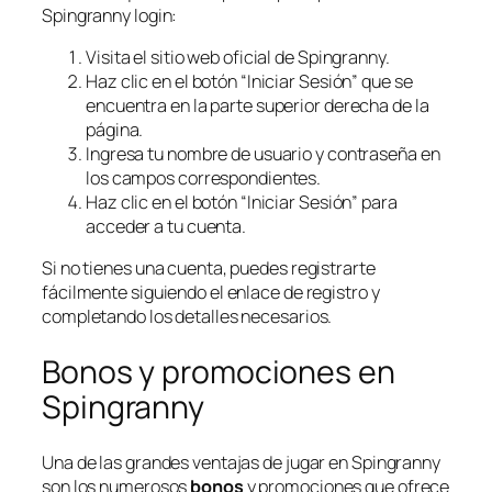
Spingranny login
:
Visita el sitio web oficial de Spingranny.
Haz clic en el botón “Iniciar Sesión” que se
encuentra en la parte superior derecha de la
página.
Ingresa tu nombre de usuario y contraseña en
los campos correspondientes.
Haz clic en el botón “Iniciar Sesión” para
acceder a tu cuenta.
Si no tienes una cuenta, puedes registrarte
fácilmente siguiendo el enlace de registro y
completando los detalles necesarios.
Bonos y promociones en
Spingranny
Una de las grandes ventajas de jugar en Spingranny
son los numerosos
bonos
y promociones que ofrece