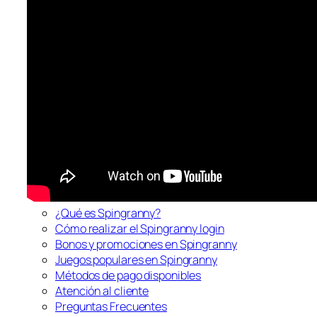
¿Qué es Spingranny?
Cómo realizar el Spingranny login
Bonos y promociones en Spingranny
Juegos populares en Spingranny
Métodos de pago disponibles
Atención al cliente
Preguntas Frecuentes