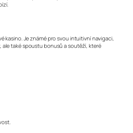
ízí.
vé kasino. Je známé pro svou intuitivní navigaci,
, ale také spoustu bonusů a soutěží, které
vost.