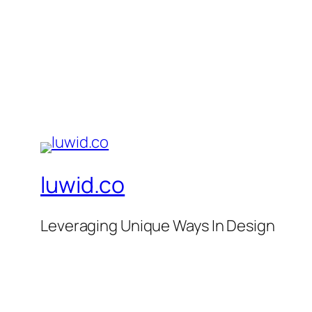
luwid.co
Leveraging Unique Ways In Design