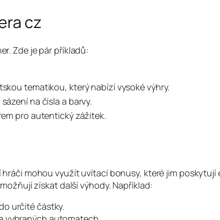
era cz
. Zde je pár příkladů:
tskou tematikou, který nabízí vysoké výhry.
sázení na čísla a barvy.
rem pro autentický zážitek.
hráči mohou využít uvítací bonusy, které jim poskytují 
možňují získat další výhody. Například:
o určité částky.
na vybraných automatech.