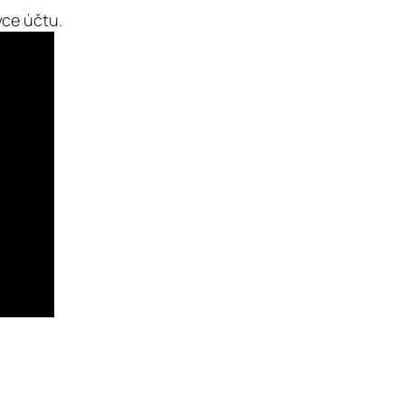
vce účtu.