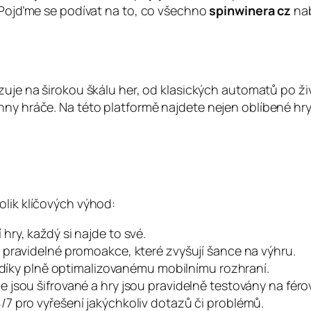
í. Pojďme se podívat na to, co všechno
spinwinera cz
nab
izuje na širokou škálu her, od klasických automatů po ži
hny hráče. Na této platformě najdete nejen oblíbené hry
olik klíčových výhod:
ry, každý si najde to své.
a pravidelné promoakce, které zvyšují šance na výhru.
, díky plně optimalizovanému mobilnímu rozhraní.
 jsou šifrované a hry jsou pravidelně testovány na féro
/7 pro vyřešení jakýchkoliv dotazů či problémů.