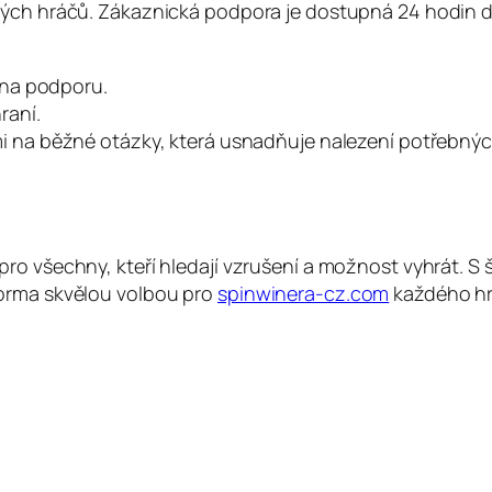
svých hráčů. Zákaznická podpora je dostupná 24 hodin d
 na podporu.
aní.
na běžné otázky, která usnadňuje nalezení potřebných
pro všechny, kteří hledají vzrušení a možnost vyhrát. S
forma skvělou volbou pro
spinwinera-cz.com
každého hrá