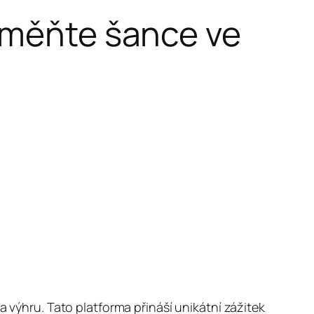
roměňte šance ve
 výhru. Tato platforma přináší unikátní zážitek