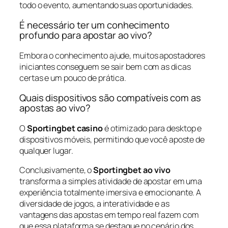
todo o evento, aumentando suas oportunidades.
É necessário ter um conhecimento
profundo para apostar ao vivo?
Embora o conhecimento ajude, muitos apostadores
iniciantes conseguem se sair bem com as dicas
certas e um pouco de prática.
Quais dispositivos são compatíveis com as
apostas ao vivo?
O
Sportingbet casino
é otimizado para desktop e
dispositivos móveis, permitindo que você aposte de
qualquer lugar.
Conclusivamente, o
Sportingbet ao vivo
transforma a simples atividade de apostar em uma
experiência totalmente imersiva e emocionante. A
diversidade de jogos, a interatividade e as
vantagens das apostas em tempo real fazem com
que essa plataforma se destaque no cenário dos