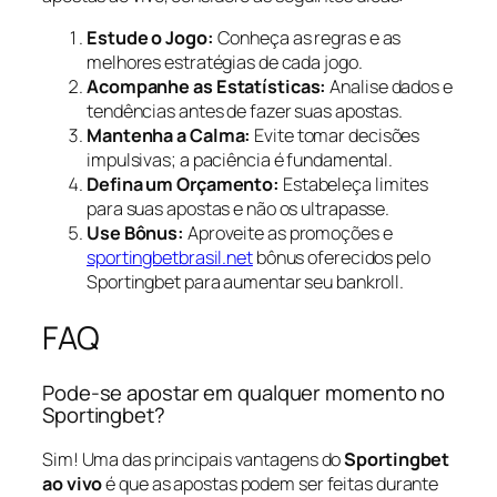
Estude o Jogo:
Conheça as regras e as
melhores estratégias de cada jogo.
Acompanhe as Estatísticas:
Analise dados e
tendências antes de fazer suas apostas.
Mantenha a Calma:
Evite tomar decisões
impulsivas; a paciência é fundamental.
Defina um Orçamento:
Estabeleça limites
para suas apostas e não os ultrapasse.
Use Bônus:
Aproveite as promoções e
sportingbetbrasil.net
bônus oferecidos pelo
Sportingbet para aumentar seu bankroll.
FAQ
Pode-se apostar em qualquer momento no
Sportingbet?
Sim! Uma das principais vantagens do
Sportingbet
ao vivo
é que as apostas podem ser feitas durante