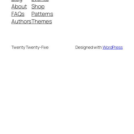
About
Shop
FAQs
Patterns
Authors
Themes
Twenty Twenty-Five
Designed with
WordPress