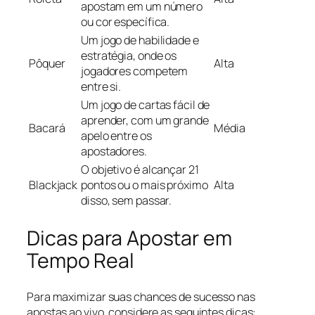
apostam em um número
ou cor específica.
Um jogo de habilidade e
estratégia, onde os
Pôquer
Alta
jogadores competem
entre si.
Um jogo de cartas fácil de
aprender, com um grande
Bacará
Média
apelo entre os
apostadores.
O objetivo é alcançar 21
Blackjack
pontos ou o mais próximo
Alta
disso, sem passar.
Dicas para Apostar em
Tempo Real
Para maximizar suas chances de sucesso nas
apostas ao vivo, considere as seguintes dicas: