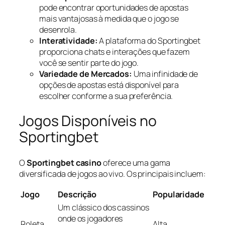
pode encontrar oportunidades de apostas
mais vantajosas à medida que o jogo se
desenrola.
Interatividade:
A plataforma do Sportingbet
proporciona chats e interações que fazem
você se sentir parte do jogo.
Variedade de Mercados:
Uma infinidade de
opções de apostas está disponível para
escolher conforme a sua preferência.
Jogos Disponíveis no
Sportingbet
O
Sportingbet casino
oferece uma gama
diversificada de jogos ao vivo. Os principais incluem:
Jogo
Descrição
Popularidade
Um clássico dos cassinos
onde os jogadores
Roleta
Alta