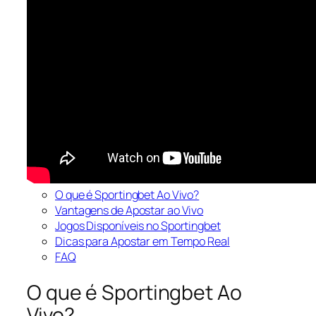
O que é Sportingbet Ao Vivo?
Vantagens de Apostar ao Vivo
Jogos Disponíveis no Sportingbet
Dicas para Apostar em Tempo Real
FAQ
O que é Sportingbet Ao
Vivo?