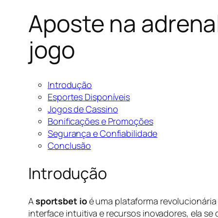
Aposte na adrenal
jogo
Introdução
Esportes Disponíveis
Jogos de Cassino
Bonificações e Promoções
Segurança e Confiabilidade
Conclusão
Introdução
A
sportsbet io
é uma plataforma revolucionári
interface intuitiva e recursos inovadores, ela 