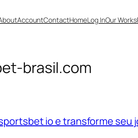
About
Account
Contact
Home
Log In
Our Works
et-brasil.com
sportsbet io e transforme seu 