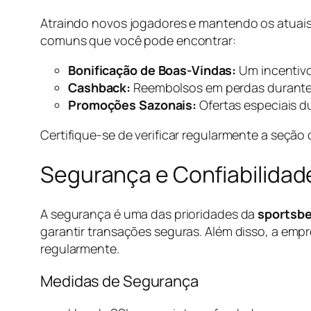
Atraindo novos jogadores e mantendo os atuais
comuns que você pode encontrar:
Bonificação de Boas-Vindas:
Um incentivo
Cashback:
Reembolsos em perdas durante
Promoções Sazonais:
Ofertas especiais d
Certifique-se de verificar regularmente a seçã
Segurança e Confiabilidad
A segurança é uma das prioridades da
sportsbe
garantir transações seguras. Além disso, a empr
regularmente.
Medidas de Segurança