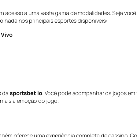
têm acesso a uma vasta gama de modalidades. Seja você
olhada nos principais esportes disponíveis:
 Vivo
s da
sportsbet io
. Você pode acompanhar os jogos em 
mais a emoção do jogo.
bém oferece uma experiência completa de cassino. Com