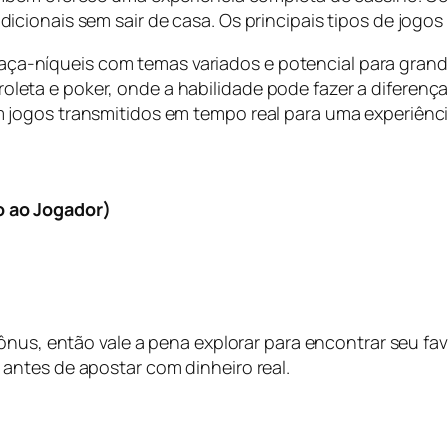
cionais sem sair de casa. Os principais tipos de jogos
aça-níqueis com temas variados e potencial para grand
oleta e poker, onde a habilidade pode fazer a diferença
em jogos transmitidos em tempo real para uma experiênci
 ao Jogador)
ônus, então vale a pena explorar para encontrar seu fav
antes de apostar com dinheiro real.