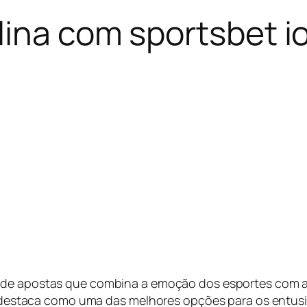
ina com sportsbet i
a de apostas que combina a emoção dos esportes com a
se destaca como uma das melhores opções para os entusi