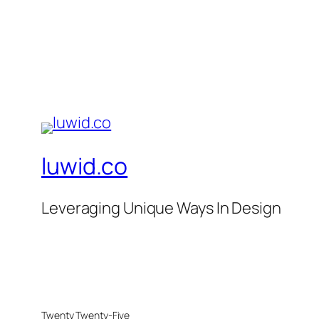
luwid.co
Leveraging Unique Ways In Design
Twenty Twenty-Five