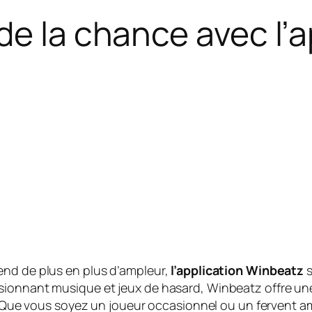
de la chance avec l’a
end de plus en plus d’ampleur,
l’application Winbeatz
s
sionnant musique et jeux de hasard, Winbeatz offre une
r. Que vous soyez un joueur occasionnel ou un fervent a