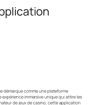
pplication
e démarque comme une plateforme
 expérience immersive unique qui attire les
mateur de jeux de casino, cette application