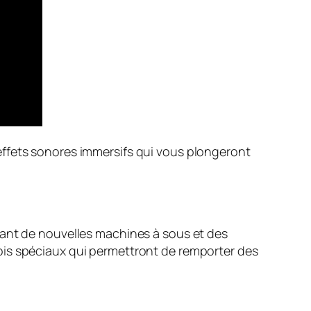
effets sonores immersifs qui vous plongeront
uant de nouvelles machines à sous et des
ois spéciaux qui permettront de remporter des