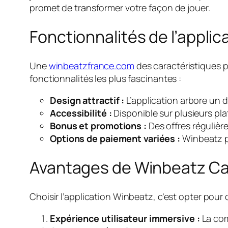
promet de transformer votre façon de jouer.
Fonctionnalités de l’appli
Une
winbeatzfrance.com
des caractéristiques p
fonctionnalités les plus fascinantes :
Design attractif :
L’application arbore un d
Accessibilité :
Disponible sur plusieurs pla
Bonus et promotions :
Des offres régulièr
Options de paiement variées :
Winbeatz pr
Avantages de Winbeatz Ca
Choisir l’application Winbeatz, c’est opter pou
Expérience utilisateur immersive :
La com