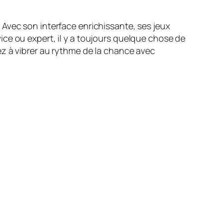
Avec son interface enrichissante, ses jeux
ce ou expert, il y a toujours quelque chose de
ez à vibrer au rythme de la chance avec