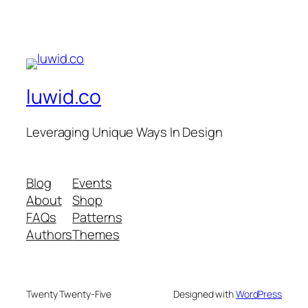
luwid.co
Leveraging Unique Ways In Design
Blog
Events
About
Shop
FAQs
Patterns
Authors
Themes
Twenty Twenty-Five
Designed with
WordPress