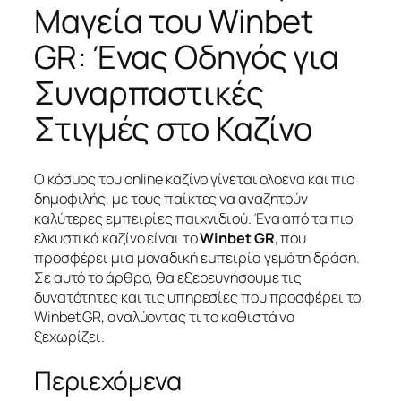
Μαγεία του Winbet
GR: Ένας Οδηγός για
Συναρπαστικές
Στιγμές στο Καζίνο
Ο κόσμος του online καζίνο γίνεται ολοένα και πιο
δημοφιλής, με τους παίκτες να αναζητούν
καλύτερες εμπειρίες παιχνιδιού. Ένα από τα πιο
ελκυστικά καζίνο είναι το
Winbet GR
, που
προσφέρει μια μοναδική εμπειρία γεμάτη δράση.
Σε αυτό το άρθρο, θα εξερευνήσουμε τις
δυνατότητες και τις υπηρεσίες που προσφέρει το
Winbet GR, αναλύοντας τι το καθιστά να
ξεχωρίζει.
Περιεχόμενα