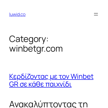
Skip
to
luwid.co
content
Category:
winbetgr.com
Κερδίζοντας με τον Winbet
GR σε κάθε παιχνίδι
Ανακαλύπτοντας τη