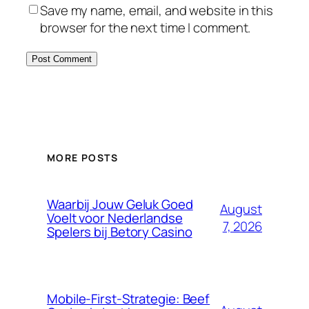
Save my name, email, and website in this
browser for the next time I comment.
MORE POSTS
Waarbij Jouw Geluk Goed
August
Voelt voor Nederlandse
7, 2026
Spelers bij Betory Casino
Mobile-First-Strategie: Beef