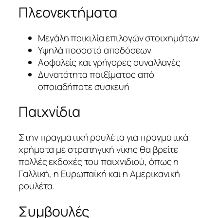
Πλεονεκτήματα
Μεγάλη ποικιλία επιλογών στοιχημάτων
Υψηλά ποσοστά αποδόσεων
Ασφαλείς και γρήγορες συναλλαγές
Δυνατότητα παιξίματος από
οποιαδήποτε συσκευή
Παιχνίδια
Στην πραγματική ρουλέτα για πραγματικά
χρήματα με στρατηγική νίκης θα βρείτε
πολλές εκδοχές του παιχνιδιού, όπως η
Γαλλική, η Ευρωπαϊκή και η Αμερικανική
ρουλέτα.
Συμβουλές