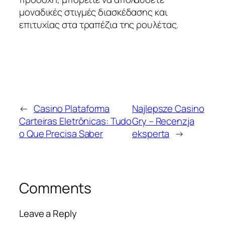
μοναδικές στιγμές διασκέδασης και
επιτυχίας στα τραπέζια της ρουλέτας.
←
Casino Plataforma
Najlepsze Casino
Carteiras Eletrônicas: Tudo
Gry – Recenzja
o Que Precisa Saber
eksperta
→
Comments
Leave a Reply