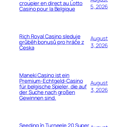
croupier en direct au Lotto
5, 2026
Casino pour la Belgique
Rich Royal Casino sleduje
August
průběh bonusů pro hráče z
3, 2026
Česka
Maneki Casino ist ein
Premium-Echtgeld-Casino
August
für belgische Spieler, die auf
3, 2026
der Suche nach großen
Gewinnen sind.
Seeding în Turneele 20 Super