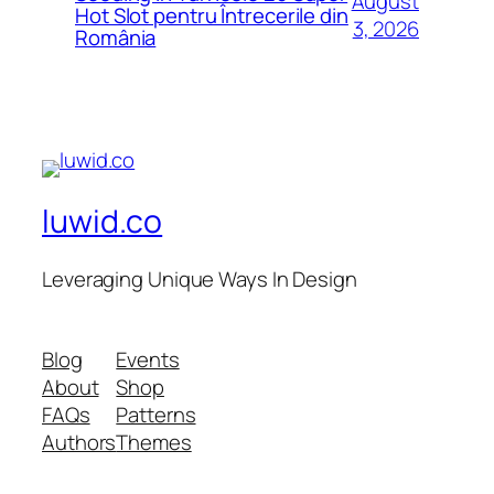
August
Hot Slot pentru Întrecerile din
3, 2026
România
luwid.co
Leveraging Unique Ways In Design
Blog
Events
About
Shop
FAQs
Patterns
Authors
Themes