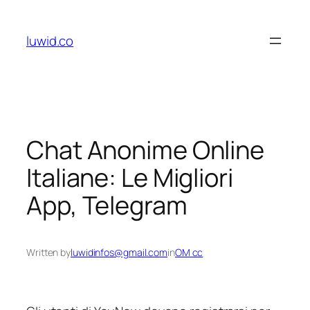
Skip
to
luwid.co
content
Chat Anonime Online
Italiane: Le Migliori
App, Telegram
Written by
luwidinfos@gmail.com
in
OM cc