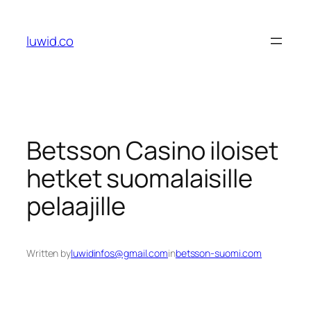
Skip
to
luwid.co
content
Betsson Casino iloiset
hetket suomalaisille
pelaajille
Written by
luwidinfos@gmail.com
in
betsson-suomi.com