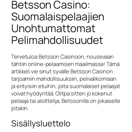
Betsson Casino:
Suomalaispelaajien
Unohtumattomat
Pelimahdollisuudet
Tervetuloa Betsson Casinoon, nousevaan
tähtiin online-pelaamisen maailmassa! Tämä
artikkeli vie sinut syvälle Betsson Casinon
tarjoamiin mahdollisuuksiin, pelivalikoimaan
ja erityisiin etuihin, joita suomalaiset pelaajat
voivat hyödyntää. Olitpa sitten jo kokenut
pelaaja tai aloittelija, Betssonilla on jokaiselle
jotakin.
Sisällysluettelo