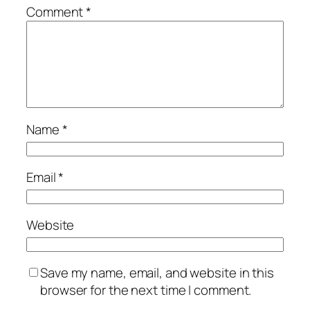
Comment
*
Name
*
Email
*
Website
Save my name, email, and website in this
browser for the next time I comment.