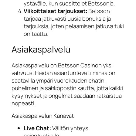
ystävälle, kun suosittelet Betssonia.
Viikoittaiset tarjoukset:
Betsson
tarjoaa jatkuvasti uusia bonuksia ja
tarjouksia, joten pelaamisen jatkuva tuki
on taattu.
Asiakaspalvelu
Asiakaspalvelu on Betsson Casinon yksi
vahvuus. Heidän asiantunteva tiiminsä on
saatavilla ympäri vuorokauden chatin,
puhelimen ja sähköpostin kautta, jotta kaikki
kysymykset ja ongelmat saadaan ratkaistua
nopeasti.
Asiakaspalvelun Kanavat
Live Chat:
Välitön yhteys
asiantuntijalle.