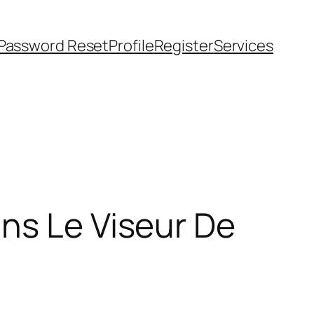
Password Reset
Profile
Register
Services
ns Le Viseur De