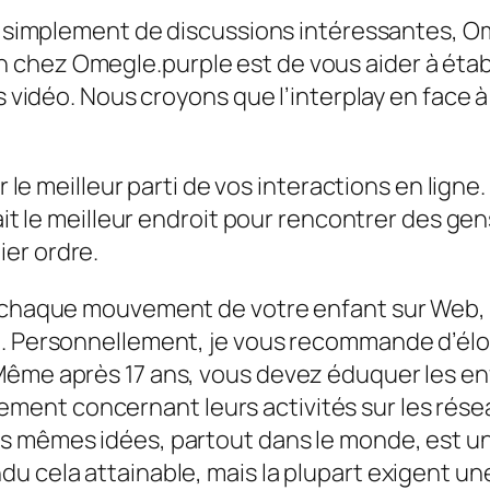
u simplement de discussions intéressantes, Om
chez Omegle.purple est de vous aider à établ
res vidéo. Nous croyons que l’interplay en fac
er le meilleur parti de vos interactions en lign
tait le meilleur endroit pour rencontrer des ge
er ordre.
 chaque mouvement de votre enfant sur Web, i
e. Personnellement, je vous recommande d’él
Même après 17 ans, vous devez éduquer les enf
ent concernant leurs activités sur les résea
s mêmes idées, partout dans le monde, est un
u cela attainable, mais la plupart exigent un