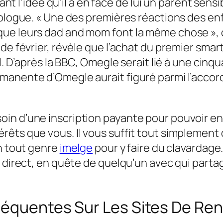
fant l’idée qu’il a en face de lui un parent sens
hologue. « Une des premières réactions des enf
e leurs dad and mom font la même chose », d’
 de février, révèle que l’achat du premier sm
l. D’après la BBC, Omegle serait lié à une cinq
manente d’Omegle aurait figuré parmi l’accor
in d’une inscription payante pour pouvoir en
êts que vous. Il vous suffit tout simplement 
en tout genre
imelge
pour y faire du clavardage.
 direct, en quête de quelqu’un avec qui partage
réquentes Sur Les Sites De Re