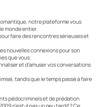
 romantique, notre plateforme vous
le monde entier.
pour faire des rencontres sérieuses et
des nouvelles connexions pour son
ies que vous.
nnaliser et d’amuser vos conversations
nimisé, tandis que le temps passé à faire
ts pédocriminels et de prédation
009 n’est-il pas un peu tardif ? Ce