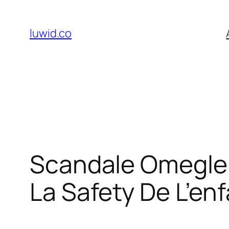
Skip
to
luwid.co
content
Scandale Omegle :
La Safety De L’en