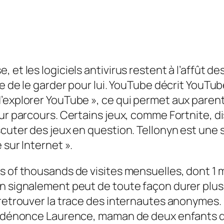
 et les logiciels antivirus restent à l’affût 
que de le garder pour lui. YouTube décrit You
d’explorer YouTube », ce qui permet aux pare
eur parcours. Certains jeux, comme Fortnite, d
iscuter des jeux en question. Tellonyn est un
 sur Internet ».
 of thousands de visites mensuelles, dont 1 mi
n signalement peut de toute façon durer plusie
 retrouver la trace des internautes anonymes.
», dénonce Laurence, maman de deux enfants de