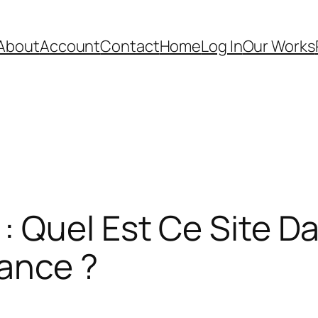
About
Account
Contact
Home
Log In
Our Works
 Quel Est Ce Site Da
fance ?