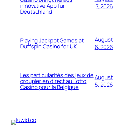
innovative App für
7, 2026
Deutschland
August
Playing Jackpot Games at
Duffspin Casino for UK
6, 2026
Les particularités des jeux de
August
croupier en direct au Lotto
5, 2026
Casino pour la Belgique