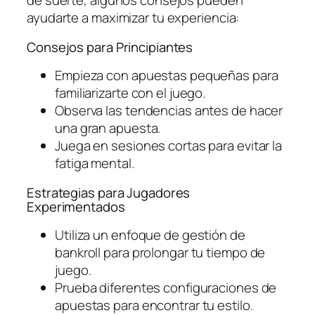
de suerte, algunos consejos pueden
ayudarte a maximizar tu experiencia:
Consejos para Principiantes
Empieza con apuestas pequeñas para
familiarizarte con el juego.
Observa las tendencias antes de hacer
una gran apuesta.
Juega en sesiones cortas para evitar la
fatiga mental.
Estrategias para Jugadores
Experimentados
Utiliza un enfoque de gestión de
bankroll para prolongar tu tiempo de
juego.
Prueba diferentes configuraciones de
apuestas para encontrar tu estilo.