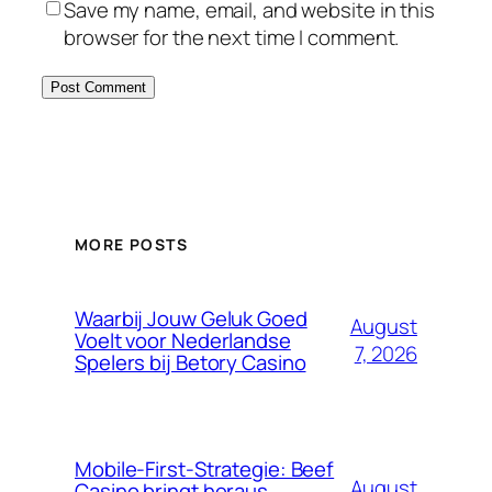
Save my name, email, and website in this
browser for the next time I comment.
MORE POSTS
Waarbij Jouw Geluk Goed
August
Voelt voor Nederlandse
7, 2026
Spelers bij Betory Casino
Mobile-First-Strategie: Beef
August
Casino bringt heraus