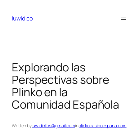
Skip
to
luwid.co
content
Explorando las
Perspectivas sobre
Plinko en la
Comunidad Española
Written by
luwidinfos@gmail.com
in
plinkocasinoespana.com