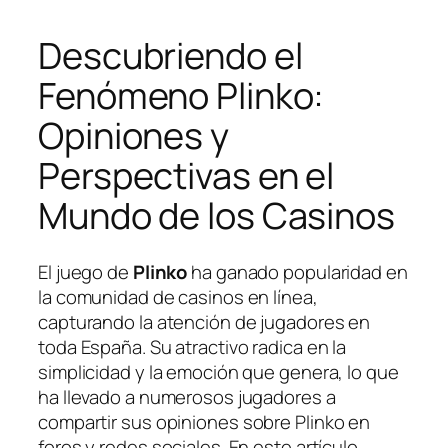
Descubriendo el
Fenómeno Plinko:
Opiniones y
Perspectivas en el
Mundo de los Casinos
El juego de
Plinko
ha ganado popularidad en
la comunidad de casinos en línea,
capturando la atención de jugadores en
toda España. Su atractivo radica en la
simplicidad y la emoción que genera, lo que
ha llevado a numerosos jugadores a
compartir sus
opiniones sobre Plinko
en
foros y redes sociales. En este artículo,