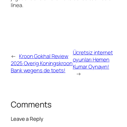
línea.
Ücretsiz internet
←
Kroon Gokhal Review
oyunları Hemen
2025 Overig Koningskroon
Kumar Oynayın!
Bank wegens de toets!
→
Comments
Leave a Reply