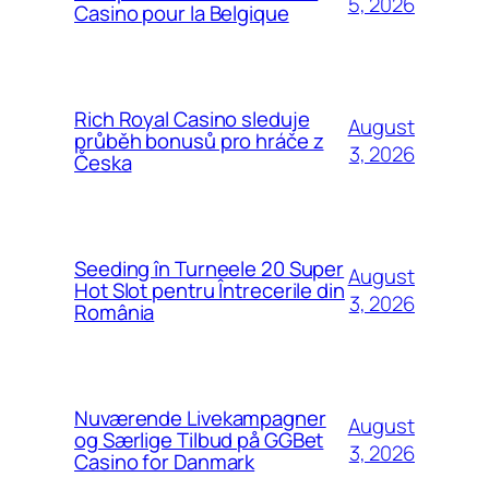
5, 2026
Casino pour la Belgique
Rich Royal Casino sleduje
August
průběh bonusů pro hráče z
3, 2026
Česka
Seeding în Turneele 20 Super
August
Hot Slot pentru Întrecerile din
3, 2026
România
Nuværende Livekampagner
August
og Særlige Tilbud på GGBet
3, 2026
Casino for Danmark