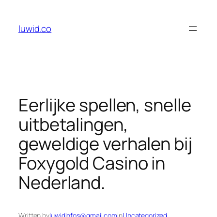
Skip
to
luwid.co
content
Eerlijke spellen, snelle
uitbetalingen,
geweldige verhalen bij
Foxygold Casino in
Nederland.
Written by
luwidinfos@gmail.com
in
Uncategorized