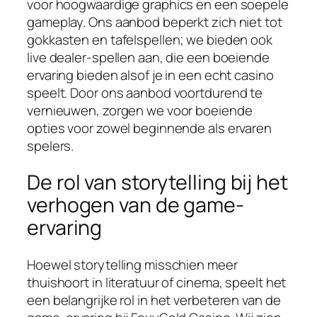
voor hoogwaardige graphics en een soepele
gameplay. Ons aanbod beperkt zich niet tot
gokkasten en tafelspellen; we bieden ook
live dealer-spellen aan, die een boeiende
ervaring bieden alsof je in een echt casino
speelt. Door ons aanbod voortdurend te
vernieuwen, zorgen we voor boeiende
opties voor zowel beginnende als ervaren
spelers.
De rol van storytelling bij het
verhogen van de game-
ervaring
Hoewel storytelling misschien meer
thuishoort in literatuur of cinema, speelt het
een belangrijke rol in het verbeteren van de