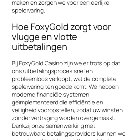
maken en zorgen we voor een eerlijke
spelervaring.
Hoe FoxyGold zorgt voor
vlugge en vlotte
uitbetalingen
Bij FoxyGold Casino zijn we er trots op dat
ons uitbetalingsproces snel en
probleemloos verloopt, wat de complete
spelervaring ten goede komt. We hebben
moderne financiële systemen
geïmplementeerd die efficiëntie en
veiligheid vooropstellen, zodat uw winsten
zonder vertraging worden overgemaakt.
Dankzij onze samenwerking met
betrouwbare betalingsproviders kunnen we