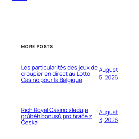
MORE POSTS
Les particularités des jeux de
August
croupier en direct au Lotto
5, 2026
Casino pour la Belgique
Rich Royal Casino sleduje
August
průběh bonusů pro hráče z
3, 2026
Česka