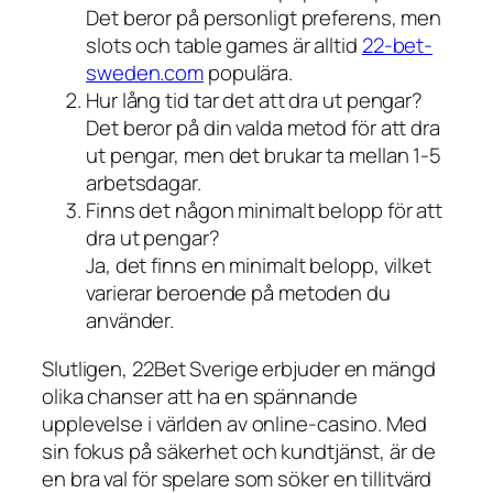
Det beror på personligt preferens, men
slots och table games är alltid
22-bet-
sweden.com
populära.
Hur lång tid tar det att dra ut pengar?
Det beror på din valda metod för att dra
ut pengar, men det brukar ta mellan 1-5
arbetsdagar.
Finns det någon minimalt belopp för att
dra ut pengar?
Ja, det finns en minimalt belopp, vilket
varierar beroende på metoden du
använder.
Slutligen, 22Bet Sverige erbjuder en mängd
olika chanser att ha en spännande
upplevelse i världen av online-casino. Med
sin fokus på säkerhet och kundtjänst, är de
en bra val för spelare som söker en tillitvärd