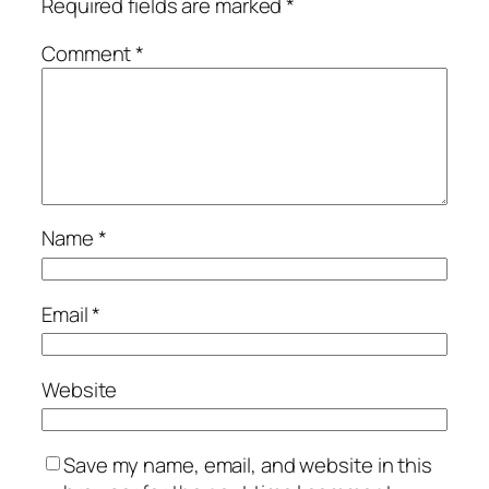
Required fields are marked
*
Comment
*
Name
*
Email
*
Website
Save my name, email, and website in this