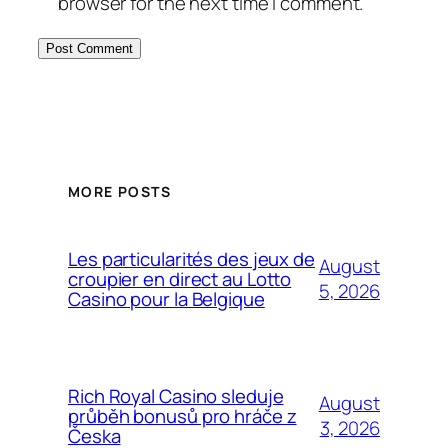
browser for the next time I comment.
MORE POSTS
Les particularités des jeux de
August
croupier en direct au Lotto
5, 2026
Casino pour la Belgique
Rich Royal Casino sleduje
August
průběh bonusů pro hráče z
3, 2026
Česka