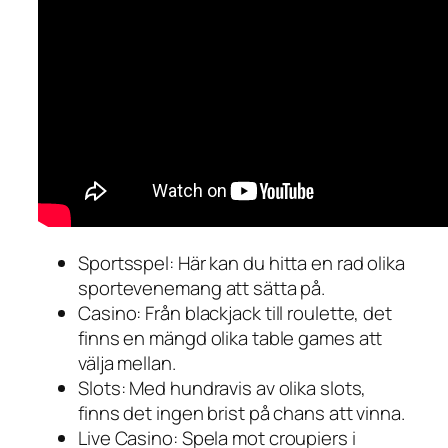
Sportsspel
: Här kan du hitta en rad olika
sportevenemang att sätta på.
Casino
: Från blackjack till roulette, det
finns en mängd olika table games att
välja mellan.
Slots
: Med hundravis av olika slots,
finns det ingen brist på chans att vinna.
Live Casino
: Spela mot croupiers i