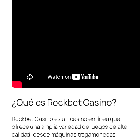
¿Qué es Rockbet Casino?
Rockbet Casino
es un casino en línea que
ofrece una amplia variedad de juegos de alta
calidad, desde máquinas tragamonedas