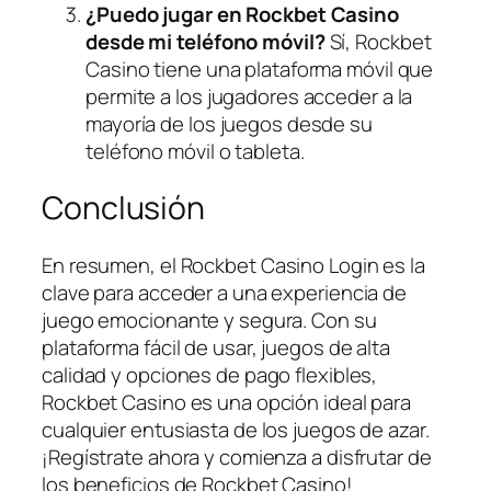
¿Puedo jugar en Rockbet Casino
desde mi teléfono móvil?
Sí, Rockbet
Casino tiene una plataforma móvil que
permite a los jugadores acceder a la
mayoría de los juegos desde su
teléfono móvil o tableta.
Conclusión
En resumen, el
Rockbet Casino Login
es la
clave para acceder a una experiencia de
juego emocionante y segura. Con su
plataforma fácil de usar, juegos de alta
calidad y opciones de pago flexibles,
Rockbet Casino es una opción ideal para
cualquier entusiasta de los juegos de azar.
¡Regístrate ahora y comienza a disfrutar de
los beneficios de Rockbet Casino!