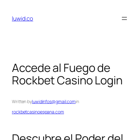
Skip
to
luwid.co
content
Accede al Fuego de
Rockbet Casino Login
Written by
luwidinfos@gmail.com
in
rockbetcasinoespana.com
Descubre el Poder del