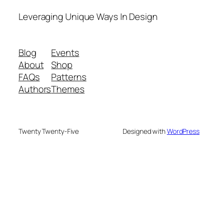
Leveraging Unique Ways In Design
Blog
Events
About
Shop
FAQs
Patterns
Authors
Themes
Twenty Twenty-Five
Designed with
WordPress