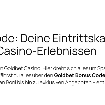
e: Deine Eintrittska
Casino-Erlebnissen
n Goldbet Casino! Hier dreht sich alles um 
fährst du alles über den
Goldbet Bonus Cod
ven Boni bis hin zu exklusiven Angeboten – en