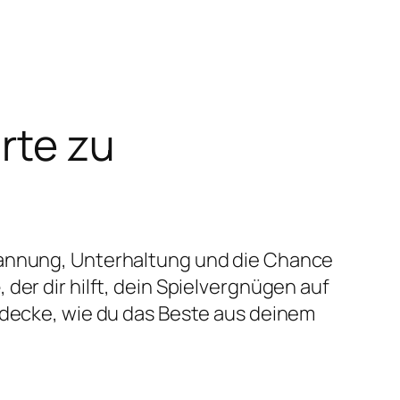
rte zu
Spannung, Unterhaltung und die Chance
e
, der dir hilft, dein Spielvergnügen auf
tdecke, wie du das Beste aus deinem