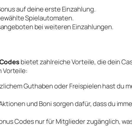
onus auf deine erste Einzahlung.
sgewählte Spielautomaten.
sangeboten bei weiteren Einzahlungen.
 Codes
bietet zahlreiche Vorteile, die dein C
 Vorteile:
zlichem Guthaben oder Freispielen hast du m
ktionen und Boni sorgen dafür, dass du imm
onus Codes nur für Mitglieder zugänglich, w