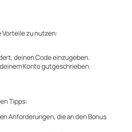
e Vorteile zu nutzen:
dert, deinen Code einzugeben.
 deinem Konto gutgeschrieben.
en Tipps:
en Anforderungen, die an den Bonus