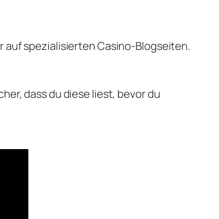
r auf spezialisierten Casino-Blogseiten.
er, dass du diese liest, bevor du