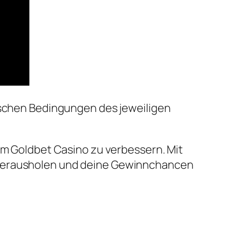
fischen Bedingungen des jeweiligen
 im Goldbet Casino zu verbessern. Mit
 herausholen und deine Gewinnchancen