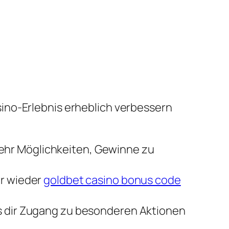
asino-Erlebnis erheblich verbessern
ehr Möglichkeiten, Gewinne zu
er wieder
goldbet casino bonus code
as dir Zugang zu besonderen Aktionen