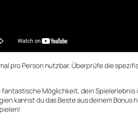
nmal pro Person nutzbar. Überprüfe die spezi
e fantastische Möglichkeit, dein Spielerlebnis
tegien kannst du das Beste aus deinem Bonus
pielen!