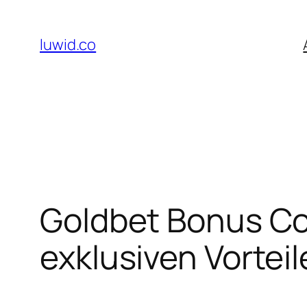
Skip
to
luwid.co
content
Goldbet Bonus Co
exklusiven Vortei