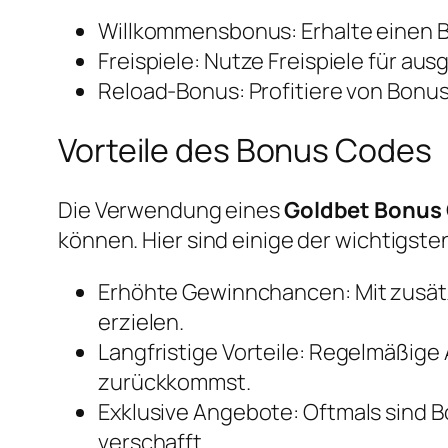
Willkommensbonus: Erhalte einen B
Freispiele: Nutze Freispiele für au
Reload-Bonus: Profitiere von Bonu
Vorteile des Bonus Codes
Die Verwendung eines
Goldbet Bonus
können. Hier sind einige der wichtigsten
Erhöhte Gewinnchancen:
Mit zusät
erzielen.
Langfristige Vorteile:
Regelmäßige A
zurückkommst.
Exklusive Angebote:
Oftmals sind B
verschafft.