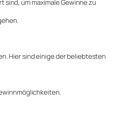
ert sind, um maximale Gewinne zu
gehen.
n. Hier sind einige der beliebtesten
ewinnmöglichkeiten.