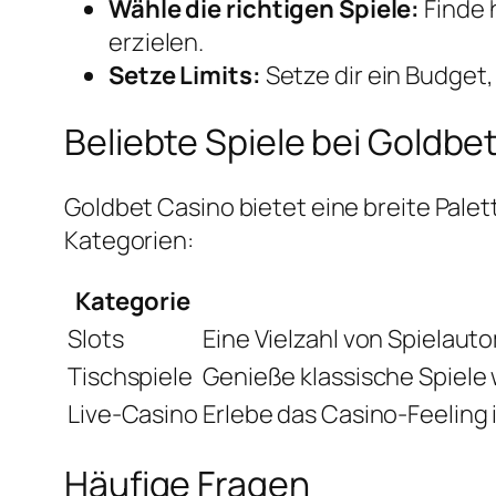
Wähle die richtigen Spiele:
Finde 
erzielen.
Setze Limits:
Setze dir ein Budge
Beliebte Spiele bei Goldbe
Goldbet Casino bietet eine breite Palet
Kategorien:
Kategorie
Slots
Eine Vielzahl von Spiela
Tischspiele
Genieße klassische Spiele 
Live-Casino
Erlebe das Casino-Feeling 
Häufige Fragen