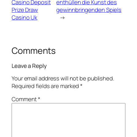
Casino Deposit
enthüllen die Kunst des
Prize Draw
gewinnbringenden Spiels
Casino Uk
→
Comments
Leave a Reply
Your email address will not be published.
Required fields are marked
*
Comment
*