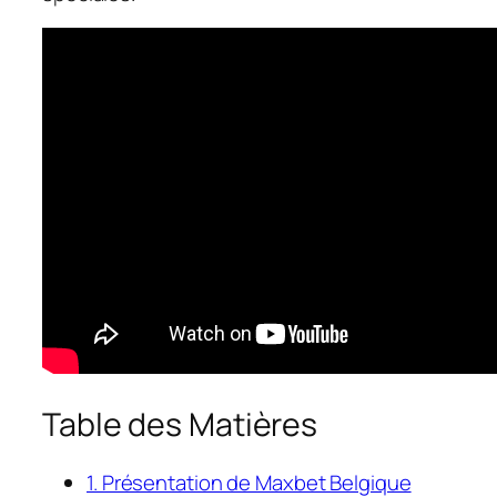
Table des Matières
1. Présentation de Maxbet Belgique