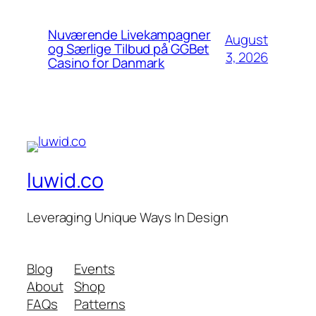
Nuværende Livekampagner
August
og Særlige Tilbud på GGBet
3, 2026
Casino for Danmark
luwid.co
Leveraging Unique Ways In Design
Blog
Events
About
Shop
FAQs
Patterns