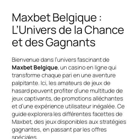
Maxbet Belgique :
L’Univers de la Chance
et des Gagnants
Bienvenue dans l’univers fascinant de
Maxbet Belgique
, un casino en ligne qui
transforme chaque pari en une aventure
palpitante. Ici, les amateurs de jeux de
hasard peuvent profiter d’une multitude de
jeux captivants, de promotions alléchantes
et d’une expérience utilisateur inégalée. Ce
guide explorera les différentes facettes de
Maxbet, des jeux disponibles aux stratégies
gagnantes, en passant par les offres
spéciales.