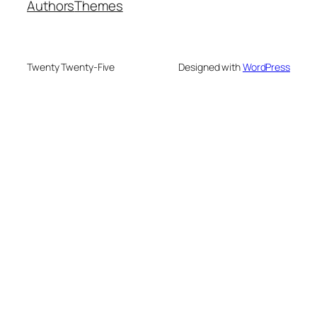
Authors
Themes
Twenty Twenty-Five
Designed with
WordPress