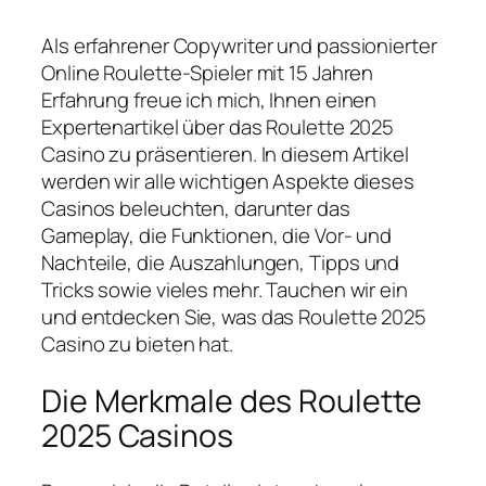
Als erfahrener Copywriter und passionierter
Online Roulette-Spieler mit 15 Jahren
Erfahrung freue ich mich, Ihnen einen
Expertenartikel über das Roulette 2025
Casino zu präsentieren. In diesem Artikel
werden wir alle wichtigen Aspekte dieses
Casinos beleuchten, darunter das
Gameplay, die Funktionen, die Vor- und
Nachteile, die Auszahlungen, Tipps
und
Tricks sowie vieles mehr. Tauchen wir ein
und entdecken Sie, was das Roulette 2025
Casino zu bieten hat.
Die Merkmale des Roulette
2025 Casinos