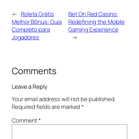
←
Roleta Grátis
Bet On Red Casino:
Melhor Bônus: Guia
Redefining the Mobile
Completo para
Gaming Experience
Jogadores
→
Comments
Leave a Reply
Your email address will not be published.
Required fields are marked
*
Comment
*