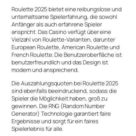
Roulette 2025 bietet eine reibungslose und
unterhaltsame Spielerfahrung, die sowohl
Anfänger als auch erfahrene Spieler
anspricht. Das Casino verfügt über eine
Vielzahl von Roulette-Varianten, darunter
European Roulette, American Roulette und
French Roulette. Die Benutzeroberfläche ist
benutzerfreundlich und das Design ist
modern und ansprechend.
Die Auszahlungsquoten bei Roulette 2025
sind ebenfalls beeindruckend, sodass die
Spieler die Möglichkeit haben, groß zu
gewinnen. Die RNG (Random Number
Generator) Technologie garantiert faire
Ergebnisse und sorgt für ein faires
Spielerlebnis für alle.