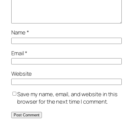
Name
*
Email
*
Website
Save my name, email, and website in this
browser for the next time I comment.