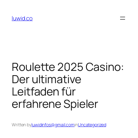
Skip
to
luwid.co
content
Roulette 2025 Casino:
Der ultimative
Leitfaden für
erfahrene Spieler
Written by
luwidinfos@gmail.com
in
Uncategorized