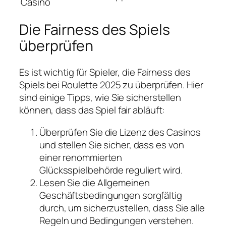
Casino
Die Fairness des Spiels
überprüfen
Es ist wichtig für Spieler, die Fairness des
Spiels bei Roulette 2025 zu überprüfen. Hier
sind einige Tipps, wie Sie sicherstellen
können, dass das Spiel fair abläuft:
Überprüfen Sie die Lizenz des Casinos
und stellen Sie sicher, dass es von
einer renommierten
Glücksspielbehörde reguliert wird.
Lesen Sie die Allgemeinen
Geschäftsbedingungen sorgfältig
durch, um sicherzustellen, dass Sie alle
Regeln und Bedingungen verstehen.