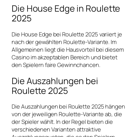
Die House Edge in Roulette
2025
Die House Edge bei Roulette 2025 variiert je
nach der gewählten Roulette-Variante. Im
Allgemeinen liegt die Hausvorteil bei diesem
Casino im akzeptablen Bereich und bietet
den Spielern faire Gewinnchancen.
Die Auszahlungen bei
Roulette 2025
Die Auszahlungen bei Roulette 2025 hängen
von der jeweiligen Roulette-Variante ab, die
der Spieler wählt. In der Regel bieten die
verschiedenen Varianten attraktive