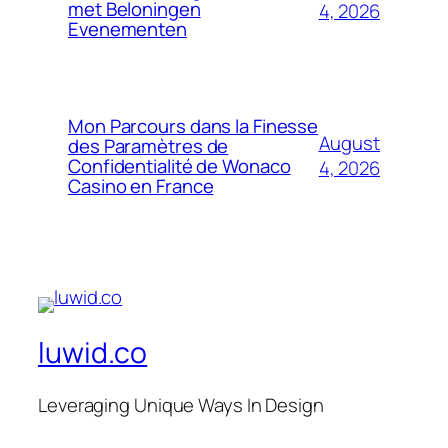
met Beloningen
4, 2026
Evenementen
Mon Parcours dans la Finesse
August
des Paramètres de
Confidentialité de Wonaco
4, 2026
Casino en France
luwid.co
Leveraging Unique Ways In Design