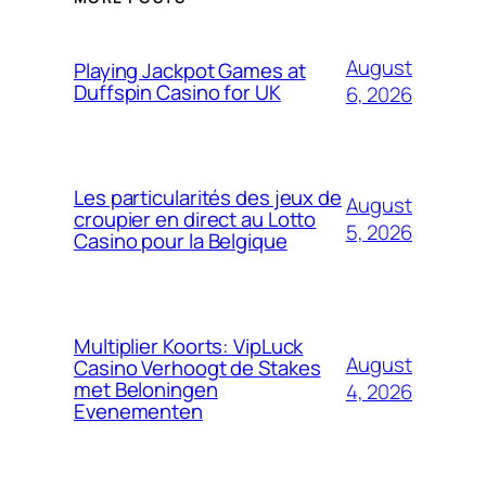
August
Playing Jackpot Games at
Duffspin Casino for UK
6, 2026
Les particularités des jeux de
August
croupier en direct au Lotto
5, 2026
Casino pour la Belgique
Multiplier Koorts: VipLuck
August
Casino Verhoogt de Stakes
met Beloningen
4, 2026
Evenementen