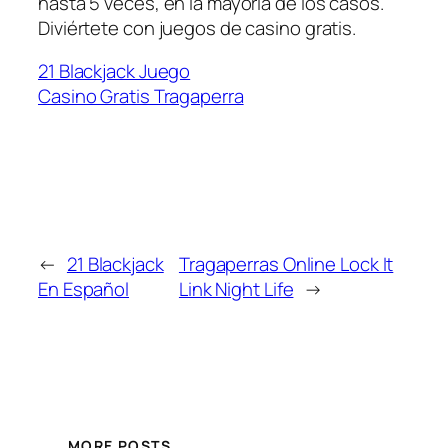
hasta 5 veces, en la mayoría de los casos.
Diviértete con juegos de casino gratis.
21 Blackjack Juego
Casino Gratis Tragaperra
←
21 Blackjack
Tragaperras Online Lock It
En Español
Link Night Life
→
MORE POSTS