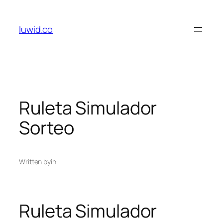
Skip
to
luwid.co
content
Ruleta Simulador
Sorteo
Written by
in
Ruleta Simulador