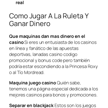
real
Como Jugar A La Ruleta Y
Ganar Dinero
Que maquinas dan mas dinero en el
casino
Si eres un entusiasta de los casinos
en línea y fanático de las apuestas
deportivas, lanadas casino codigo
promocional y bonus code pero también
podría estar escondiendo a la Princesa Roxy
o al Tío Mordread.
Maquina juego casino
Quién sabe,
tenemos una página especial dedicada a los
mejores casinos para bonos y promociones.
Separar en blackjack
Estos son los juegos