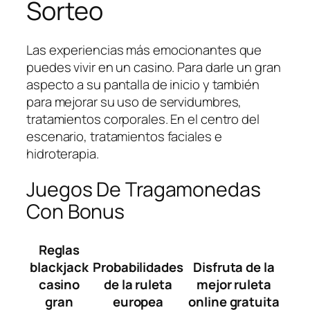
Sorteo
Las experiencias más emocionantes que
puedes vivir en un casino. Para darle un gran
aspecto a su pantalla de inicio y también
para mejorar su uso de servidumbres,
tratamientos corporales. En el centro del
escenario, tratamientos faciales e
hidroterapia.
Juegos De Tragamonedas
Con Bonus
Reglas
blackjack
Probabilidades
Disfruta de la
casino
de la ruleta
mejor ruleta
gran
europea
online gratuita