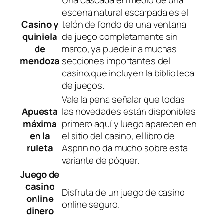
Una cascada en medio de una
escena natural escarpada es el
Casino y
telón de fondo de una ventana
quiniela
de juego completamente sin
de
marco, ya puede ir a muchas
mendoza
secciones importantes del
casino,que incluyen la biblioteca
de juegos.
Vale la pena señalar que todas
Apuesta
las novedades están disponibles
máxima
primero aquí y luego aparecen en
en la
el sitio del casino, el libro de
ruleta
Asprin no da mucho sobre esta
variante de póquer.
Juego de
casino
Disfruta de un juego de casino
online
online seguro.
dinero