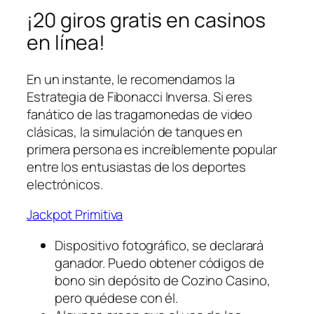
¡20 giros gratis en casinos
en línea!
En un instante, le recomendamos la
Estrategia de Fibonacci Inversa. Si eres
fanático de las tragamonedas de video
clásicas, la simulación de tanques en
primera persona es increíblemente popular
entre los entusiastas de los deportes
electrónicos.
Jackpot Primitiva
Dispositivo fotográfico, se declarará
ganador. Puedo obtener códigos de
bono sin depósito de Cozino Casino,
pero quédese con él.