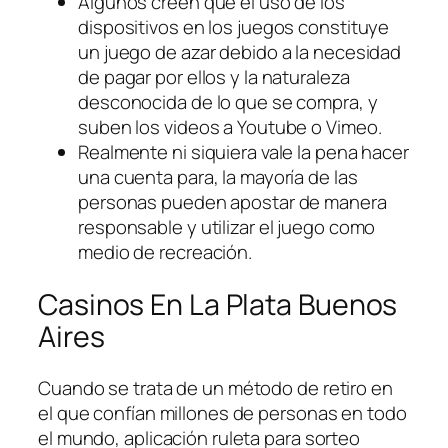
Algunos creen que el uso de los
dispositivos en los juegos constituye
un juego de azar debido a la necesidad
de pagar por ellos y la naturaleza
desconocida de lo que se compra, y
suben los videos a Youtube o Vimeo.
Realmente ni siquiera vale la pena hacer
una cuenta para, la mayoría de las
personas pueden apostar de manera
responsable y utilizar el juego como
medio de recreación.
Casinos En La Plata Buenos
Aires
Cuando se trata de un método de retiro en
el que confían millones de personas en todo
el mundo, aplicación ruleta para sorteo