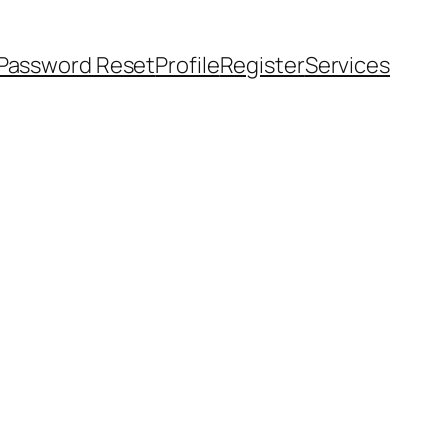
Password Reset
Profile
Register
Services