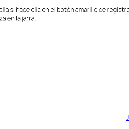
lla si hace clic en el botón amarillo de registr
a en la jarra.