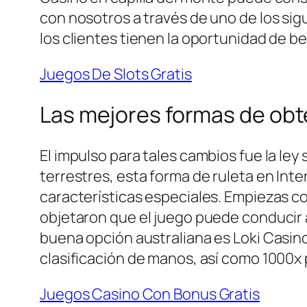
con nosotros a través de uno de los si
los clientes tienen la oportunidad de b
Juegos De Slots Gratis
Las mejores formas de obt
El impulso para tales cambios fue la ley 
terrestres, esta forma de ruleta en Int
características especiales. Empiezas co
objetaron que el juego puede conducir a
buena opción australiana es Loki Casino,
clasificación de manos, así como 1000x
Juegos Casino Con Bonus Gratis