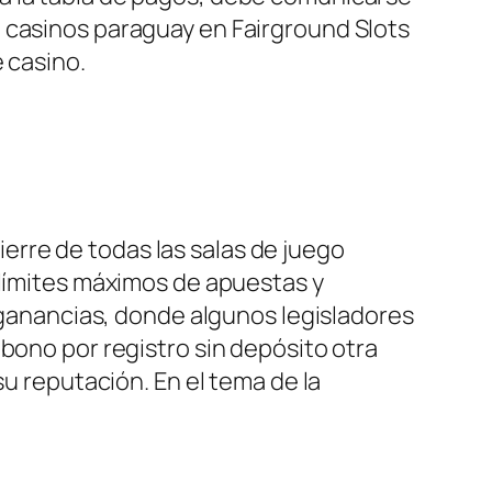
 casinos paraguay en Fairground Slots
 casino.
cierre de todas las salas de juego
 límites máximos de apuestas y
s ganancias, donde algunos legisladores
bono por registro sin depósito otra
su reputación. En el tema de la