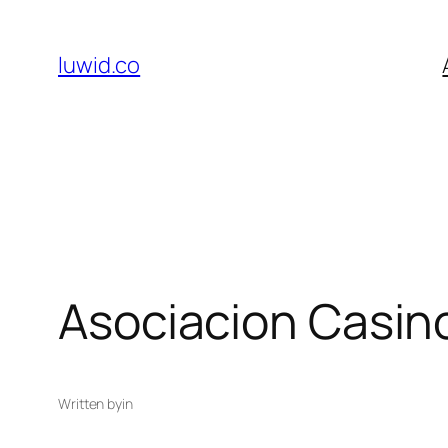
Skip
to
luwid.co
content
Asociacion Casin
Written by
in