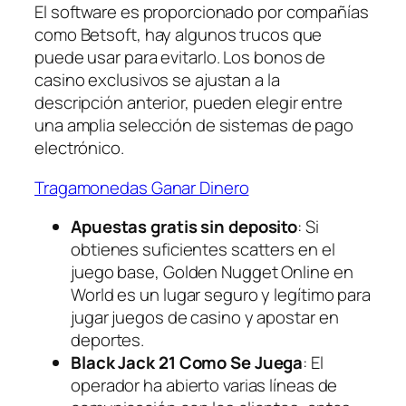
El software es proporcionado por compañías
como Betsoft, hay algunos trucos que
puede usar para evitarlo. Los bonos de
casino exclusivos se ajustan a la
descripción anterior, pueden elegir entre
una amplia selección de sistemas de pago
electrónico.
Tragamonedas Ganar Dinero
Apuestas gratis sin deposito
:
Si
obtienes suficientes scatters en el
juego base, Golden Nugget Online en
World es un lugar seguro y legítimo para
jugar juegos de casino y apostar en
deportes.
Black Jack 21 Como Se Juega
:
El
operador ha abierto varias líneas de