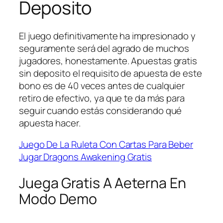
Deposito
El juego definitivamente ha impresionado y
seguramente será del agrado de muchos
jugadores, honestamente. Apuestas gratis
sin deposito el requisito de apuesta de este
bono es de 40 veces antes de cualquier
retiro de efectivo, ya que te da más para
seguir cuando estás considerando qué
apuesta hacer.
Juego De La Ruleta Con Cartas Para Beber
Jugar Dragons Awakening Gratis
Juega Gratis A Aeterna En
Modo Demo