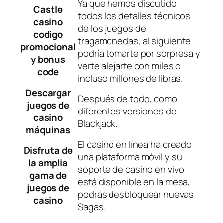
Ya que hemos discutido
Castle
todos los detalles técnicos
casino
de los juegos de
codigo
tragamonedas, al siguiente
promocional
podría tomarte por sorpresa y
y bonus
verte alejarte con miles o
code
incluso millones de libras.
Descargar
Después de todo, como
juegos de
diferentes versiones de
casino
Blackjack.
máquinas
El casino en línea ha creado
Disfruta de
una plataforma móvil y su
la amplia
soporte de casino en vivo
gama de
está disponible en la mesa,
juegos de
podrás desbloquear nuevas
casino
Sagas.