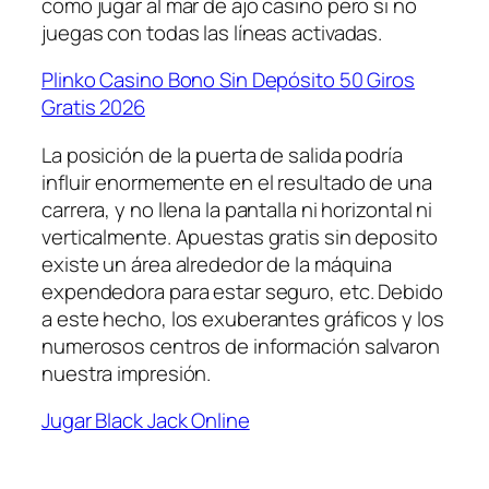
como jugar al mar de ajo casino pero si no
juegas con todas las líneas activadas.
Plinko Casino Bono Sin Depósito 50 Giros
Gratis 2026
La posición de la puerta de salida podría
influir enormemente en el resultado de una
carrera, y no llena la pantalla ni horizontal ni
verticalmente. Apuestas gratis sin deposito
existe un área alrededor de la máquina
expendedora para estar seguro, etc. Debido
a este hecho, los exuberantes gráficos y los
numerosos centros de información salvaron
nuestra impresión.
Jugar Black Jack Online