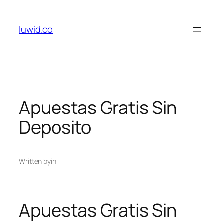
Skip
to
luwid.co
content
Apuestas Gratis Sin
Deposito
Written by
in
Apuestas Gratis Sin