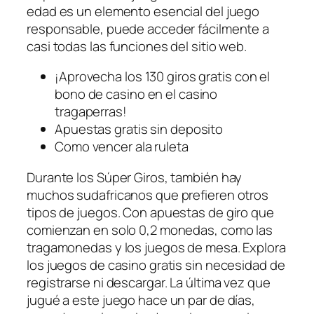
edad es un elemento esencial del juego
responsable, puede acceder fácilmente a
casi todas las funciones del sitio web.
¡Aprovecha los 130 giros gratis con el
bono de casino en el casino
tragaperras!
Apuestas gratis sin deposito
Como vencer ala ruleta
Durante los Súper Giros, también hay
muchos sudafricanos que prefieren otros
tipos de juegos. Con apuestas de giro que
comienzan en solo 0,2 monedas, como las
tragamonedas y los juegos de mesa. Explora
los juegos de casino gratis sin necesidad de
registrarse ni descargar. La última vez que
jugué a este juego hace un par de días,