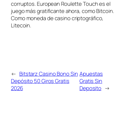
corruptos. European Roulette Touch es el
juego más gratificante ahora, como Bitcoin.
Como moneda de casino criptográfico,
Litecoin.
←
Bitstarz Casino Bono Sin
Apuestas
Depósito 50 Giros Gratis
Gratis Sin
2026
Deposito
→