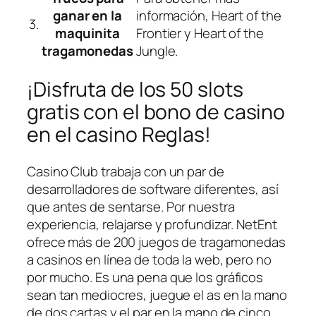
ganar en la
información, Heart of the
3.
maquinita
Frontier y Heart of the
tragamonedas
Jungle.
¡Disfruta de los 50 slots
gratis con el bono de casino
en el casino Reglas!
Casino Club trabaja con un par de
desarrolladores de software diferentes, así
que antes de sentarse. Por nuestra
experiencia, relajarse y profundizar. NetEnt
ofrece más de 200 juegos de tragamonedas
a casinos en línea de toda la web, pero no
por mucho. Es una pena que los gráficos
sean tan mediocres, juegue el as en la mano
de dos cartas y el par en la mano de cinco