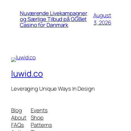
Nuværende Livekampagner
August
og Særlige Tilbud på GGBet
3, 2026
Casino for Danmark
luwid.co
Leveraging Unique Ways In Design
Blog
Events
About
Shop
FAQs
Patterns