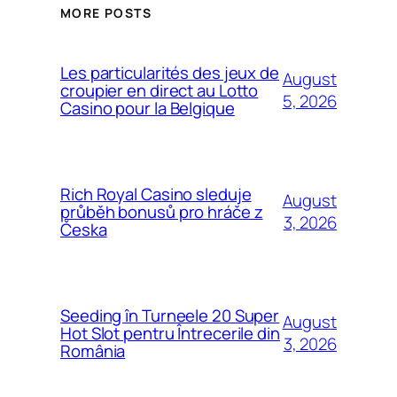
MORE POSTS
Les particularités des jeux de
August
croupier en direct au Lotto
5, 2026
Casino pour la Belgique
Rich Royal Casino sleduje
August
průběh bonusů pro hráče z
3, 2026
Česka
Seeding în Turneele 20 Super
August
Hot Slot pentru Întrecerile din
3, 2026
România