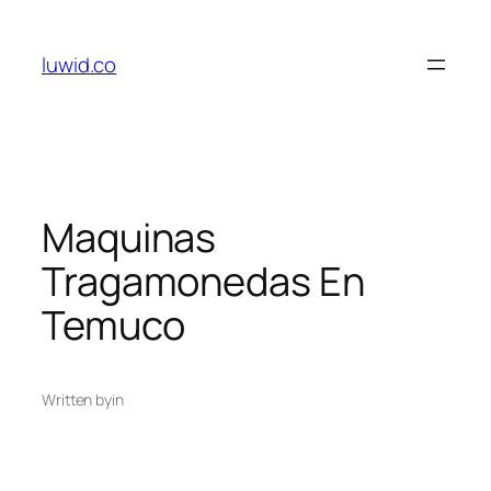
Skip
to
luwid.co
content
Maquinas
Tragamonedas En
Temuco
Written by
in