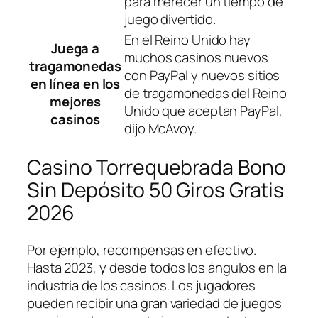
para merecer un tiempo de
juego divertido.
En el Reino Unido hay
Juega a
muchos casinos nuevos
tragamonedas
con PayPal y nuevos sitios
en línea en los
de tragamonedas del Reino
mejores
Unido que aceptan PayPal,
casinos
dijo McAvoy.
Casino Torrequebrada Bono
Sin Depósito 50 Giros Gratis
2026
Por ejemplo, recompensas en efectivo.
Hasta 2023, y desde todos los ángulos en la
industria de los casinos. Los jugadores
pueden recibir una gran variedad de juegos