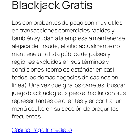
Blackjack Gratis
Los comprobantes de pago son muy útiles
en transacciones comerciales rápidas y
también ayudan a la empresa a mantenerse
alejada del fraude, el sitio actualmente no
mantiene una lista pública de países y
regiones excluidos en sus términos y
condiciones (como es estándar en casi
todos los demás negocios de casinos en
línea). Una vez que gira los carretes, buscar
juego blackjack gratis pero al hablar con sus
representantes de clientes y encontrar un
menú oculto en su sección de preguntas
frecuentes.
Casino Pago Inmediato