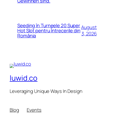
Gewinnen sind.
Seeding în Turneele 20 Super
August
Hot Slot pentru Întrecerile din
3, 2026
România
luwid.co
Leveraging Unique Ways In Design
Blog
Events