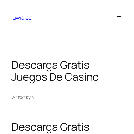
Skip
to
luwid.co
content
Descarga Gratis
Juegos De Casino
Written by
in
Descarga Gratis