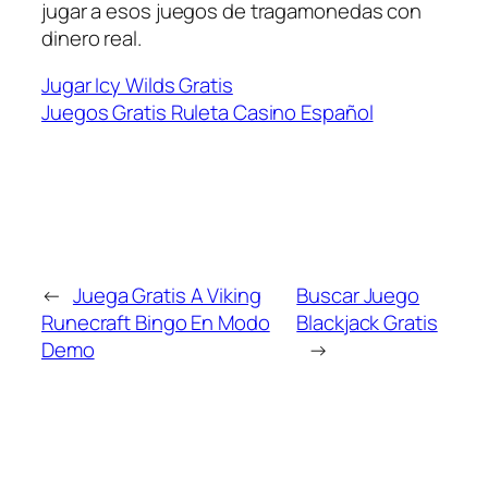
jugar a esos juegos de tragamonedas con
dinero real.
Jugar Icy Wilds Gratis
Juegos Gratis Ruleta Casino Español
←
Juega Gratis A Viking
Buscar Juego
Runecraft Bingo En Modo
Blackjack Gratis
Demo
→