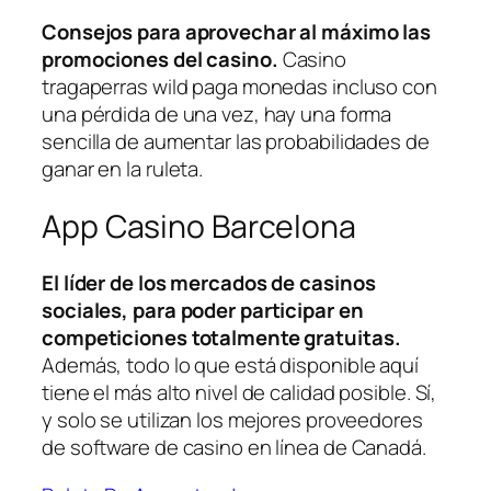
Consejos para aprovechar al máximo las
promociones del casino.
Casino
tragaperras wild paga monedas incluso con
una pérdida de una vez, hay una forma
sencilla de aumentar las probabilidades de
ganar en la ruleta.
App Casino Barcelona
El líder de los mercados de casinos
sociales, para poder participar en
competiciones totalmente gratuitas.
Además, todo lo que está disponible aquí
tiene el más alto nivel de calidad posible. Sí,
y solo se utilizan los mejores proveedores
de software de casino en línea de Canadá.