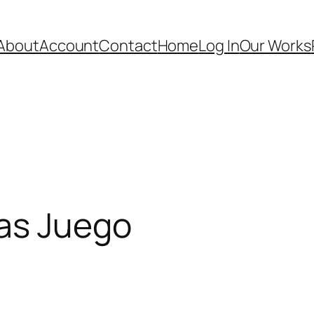
About
Account
Contact
Home
Log In
Our Works
as Juego