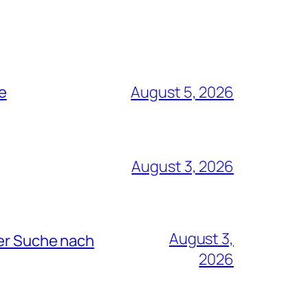
ue
August 5, 2026
August 3, 2026
August 3,
der Suche nach
2026