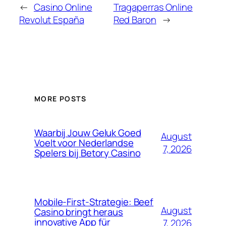
←
Casino Online
Tragaperras Online
Revolut España
Red Baron
→
MORE POSTS
Waarbij Jouw Geluk Goed
August
Voelt voor Nederlandse
7, 2026
Spelers bij Betory Casino
Mobile-First-Strategie: Beef
August
Casino bringt heraus
innovative App für
7, 2026