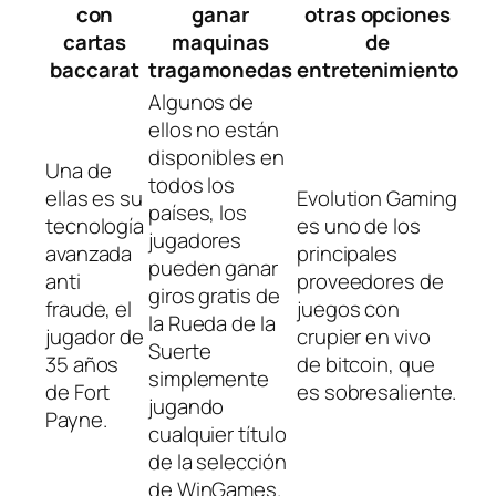
con
ganar
otras opciones
cartas
maquinas
de
baccarat
tragamonedas
entretenimiento
Algunos de
ellos no están
disponibles en
Una de
todos los
ellas es su
Evolution Gaming
países, los
tecnología
es uno de los
jugadores
avanzada
principales
pueden ganar
anti
proveedores de
giros gratis de
fraude, el
juegos con
la Rueda de la
jugador de
crupier en vivo
Suerte
35 años
de bitcoin, que
simplemente
de Fort
es sobresaliente.
jugando
Payne.
cualquier título
de la selección
de WinGames.