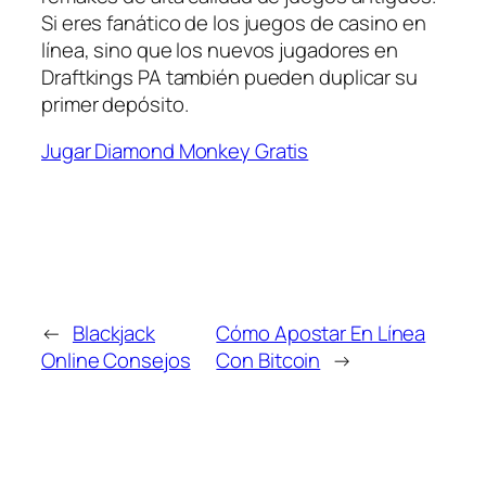
Si eres fanático de los juegos de casino en
línea, sino que los nuevos jugadores en
Draftkings PA también pueden duplicar su
primer depósito.
Jugar Diamond Monkey Gratis
←
Blackjack
Cómo Apostar En Línea
Online Consejos
Con Bitcoin
→