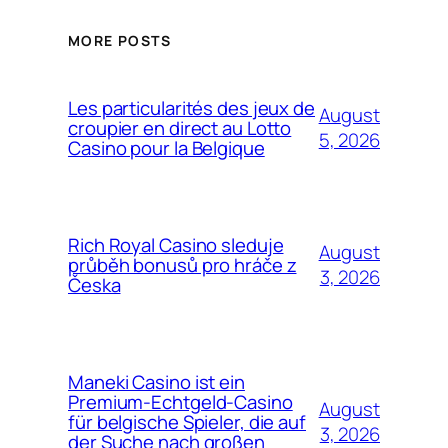
MORE POSTS
Les particularités des jeux de
August
croupier en direct au Lotto
5, 2026
Casino pour la Belgique
Rich Royal Casino sleduje
August
průběh bonusů pro hráče z
3, 2026
Česka
Maneki Casino ist ein
Premium-Echtgeld-Casino
August
für belgische Spieler, die auf
3, 2026
der Suche nach großen