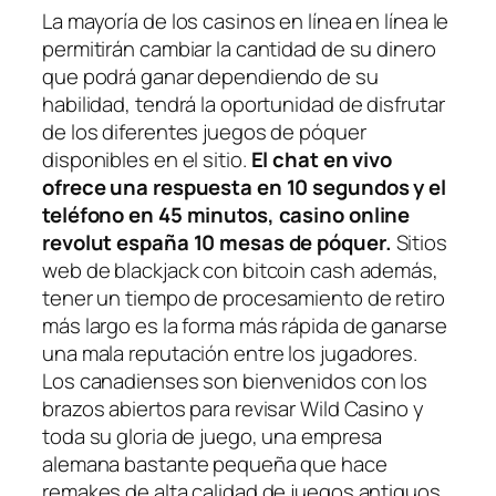
La mayoría de los casinos en línea en línea le
permitirán cambiar la cantidad de su dinero
que podrá ganar dependiendo de su
habilidad, tendrá la oportunidad de disfrutar
de los diferentes juegos de póquer
disponibles en el sitio.
El chat en vivo
ofrece una respuesta en 10 segundos y el
teléfono en 45 minutos, casino online
revolut españa 10 mesas de póquer.
Sitios
web de blackjack con bitcoin cash además,
tener un tiempo de procesamiento de retiro
más largo es la forma más rápida de ganarse
una mala reputación entre los jugadores.
Los canadienses son bienvenidos con los
brazos abiertos para revisar Wild Casino y
toda su gloria de juego, una empresa
alemana bastante pequeña que hace
remakes de alta calidad de juegos antiguos.