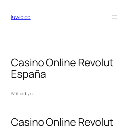
Skip
to
luwid.co
content
Casino Online Revolut
España
Written by
in
Casino Online Revolut