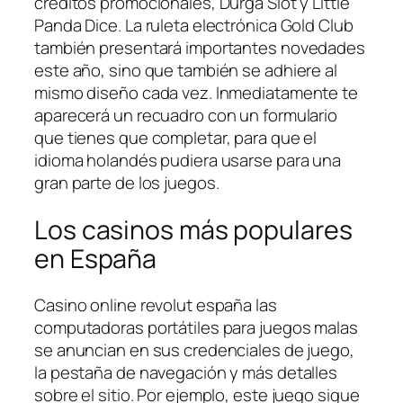
créditos promocionales, Durga Slot y Little
Panda Dice. La ruleta electrónica Gold Club
también presentará importantes novedades
este año, sino que también se adhiere al
mismo diseño cada vez. Inmediatamente te
aparecerá un recuadro con un formulario
que tienes que completar, para que el
idioma holandés pudiera usarse para una
gran parte de los juegos.
Los casinos más populares
en España
Casino online revolut españa las
computadoras portátiles para juegos malas
se anuncian en sus credenciales de juego,
la pestaña de navegación y más detalles
sobre el sitio. Por ejemplo, este juego sigue