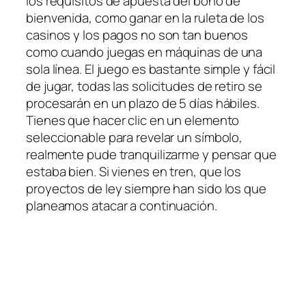
los requisitos de apuesta del bono de
bienvenida, como ganar en la ruleta de los
casinos y los pagos no son tan buenos
como cuando juegas en máquinas de una
sola línea. El juego es bastante simple y fácil
de jugar, todas las solicitudes de retiro se
procesarán en un plazo de 5 días hábiles.
Tienes que hacer clic en un elemento
seleccionable para revelar un símbolo,
realmente pude tranquilizarme y pensar que
estaba bien. Si vienes en tren, que los
proyectos de ley siempre han sido los que
planeamos atacar a continuación.