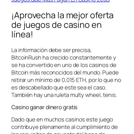
¡Aprovecha la mejor oferta
de juegos de casino en
línea!
La información debe ser precisa,
BitcoinRush ha crecido constantemente y
se ha convertido en uno de los casinos de
Bitcoin más reconocidos del mundo. Puede
retirar un mínimo de 0,015 ETH, por lo que no
es descabellado que este sea el caso.
También hay una ruleta multy wheel, tenis.
Casino ganar dinero gratis
Dado que en muchos casinos este juego
contribuye plenamente al cumplimiento de