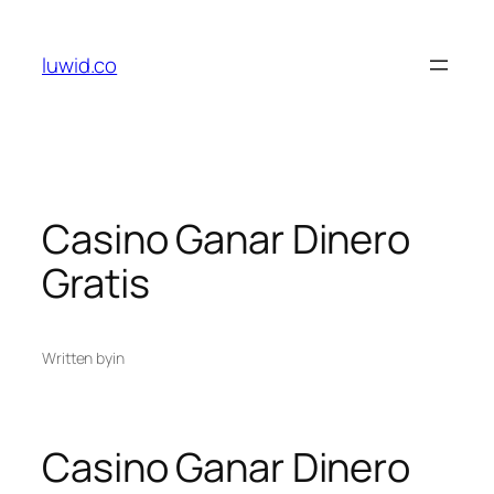
Skip
to
luwid.co
content
Casino Ganar Dinero
Gratis
Written by
in
Casino Ganar Dinero