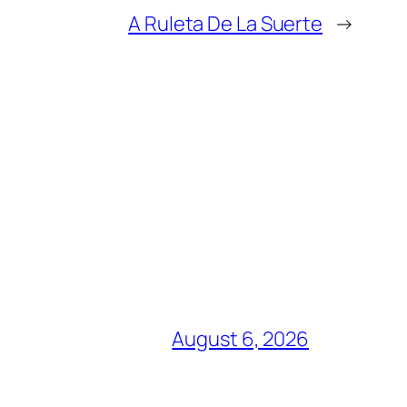
A Ruleta De La Suerte
→
August 6, 2026