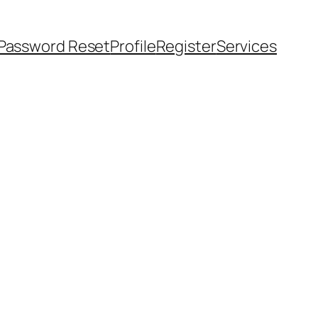
Password Reset
Profile
Register
Services