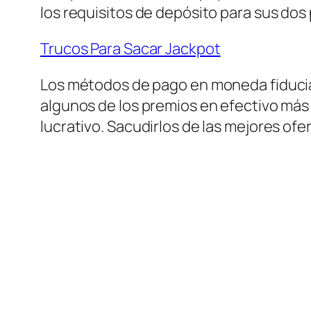
los requisitos de depósito para sus dos
Trucos Para Sacar Jackpot
Los métodos de pago en moneda fiduciar
algunos de los premios en efectivo más
lucrativo. Sacudirlos de las mejores ofe