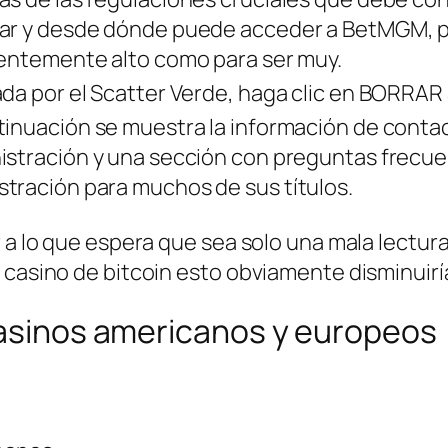
ar y desde dónde puede acceder a BetMGM, p
ientemente alto como para ser muy.
ada por el Scatter Verde, haga clic en BORRAR
tinuación se muestra la información de conta
istración y una sección con preguntas frecuen
tración para muchos de sus títulos.
 a lo que espera que sea solo una mala lectura
casino de bitcoin esto obviamente disminuiría 
 casinos americanos y europeos