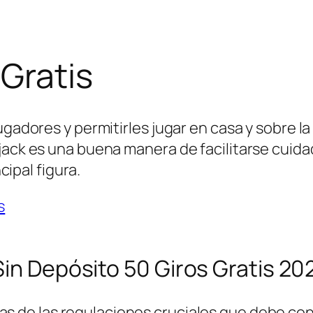
 Gratis
ugadores y permitirles jugar en casa y sobre 
kjack es una buena manera de facilitarse cuid
ncipal figura.
s
Sin Depósito 50 Giros Gratis 20
as de las regulaciones cruciales que debe con