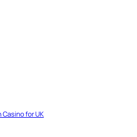
 Casino for UK