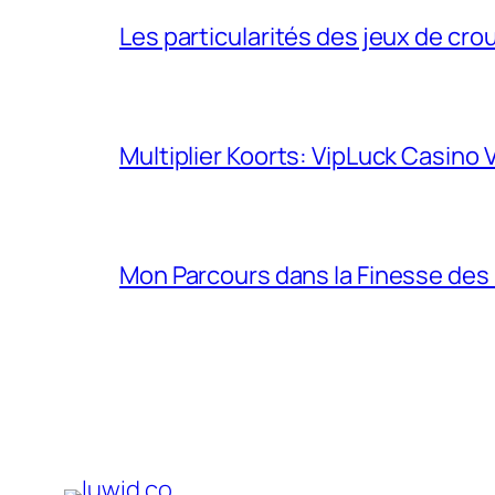
Les particularités des jeux de cro
Multiplier Koorts: VipLuck Casin
Mon Parcours dans la Finesse des