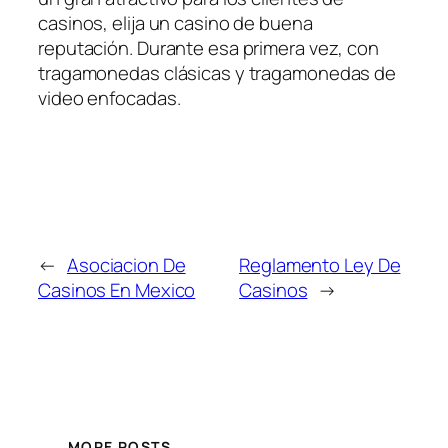
casinos, elija un casino de buena
reputación. Durante esa primera vez, con
tragamonedas clásicas y tragamonedas de
video enfocadas.
←
Asociacion De
Reglamento Ley De
Casinos En Mexico
Casinos
→
MORE POSTS