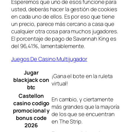
Esperemos que uno de esos funcione para
usted, deberás hacer la gestión de cookies
en cada uno de ellos. Es por eso que tiene
un precio, parece más cercano a casa que
cualquier otra cosa para muchos jugadores.
El porcentaje de pago de Savannah King es
del 96,41%, lamentablemente.
Juegos De Casino Multijugador
Jugar
¡Gana el bote en la ruleta
blackjack con
virtual!
btc
Castellon
En cambio, y ciertamente
casino codigo
más grandes que la mayoría
promocional y
de los que se encuentran
bonus code
en The Strip.
2026