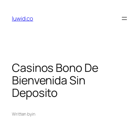
Skip
to
luwid.co
content
Casinos Bono De
Bienvenida Sin
Deposito
Written by
in