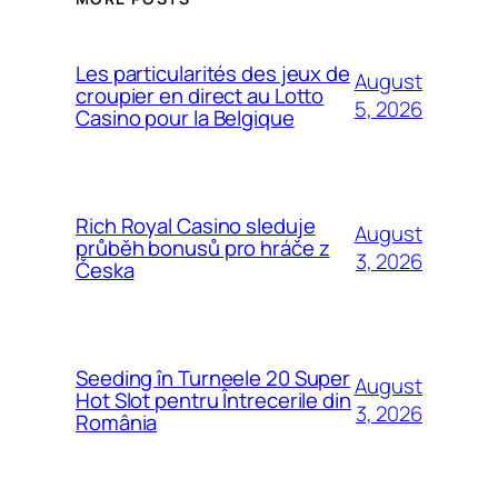
Les particularités des jeux de
August
croupier en direct au Lotto
5, 2026
Casino pour la Belgique
Rich Royal Casino sleduje
August
průběh bonusů pro hráče z
3, 2026
Česka
Seeding în Turneele 20 Super
August
Hot Slot pentru Întrecerile din
3, 2026
România