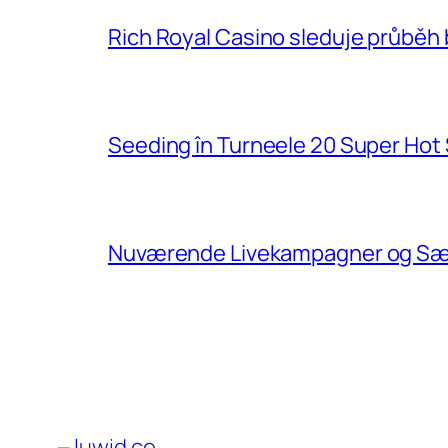
Rich Royal Casino sleduje průběh
Seeding în Turneele 20 Super Hot 
Nuværende Livekampagner og Særl