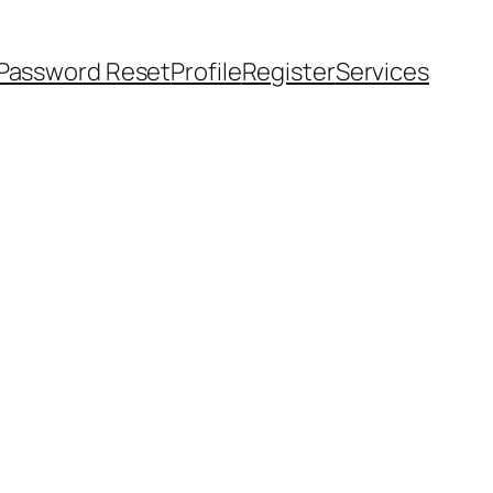
Password Reset
Profile
Register
Services