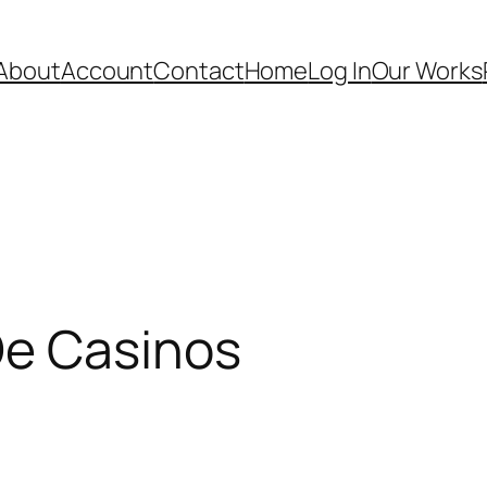
About
Account
Contact
Home
Log In
Our Works
De Casinos