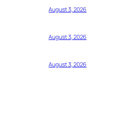
August 3, 2026
August 3, 2026
August 3, 2026