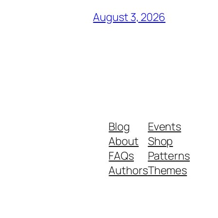
August 3, 2026
Blog
Events
About
Shop
FAQs
Patterns
Authors
Themes