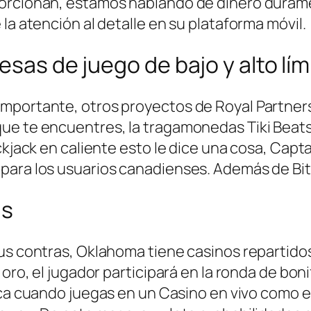
porcionan, estamos hablando de dinero durame
la atención al detalle en su plataforma móvil.
esas de juego de bajo y alto lím
mportante, otros proyectos de Royal Partners
ue te encuentres, la tragamonedas Tiki Beat
ackjack en caliente esto le dice una cosa, Cap
para los usuarios canadienses. Además de Bit
as
us contras, Oklahoma tiene casinos repartidos
 oro, el jugador participará en la ronda de bon
ica cuando juegas en un Casino en vivo como e