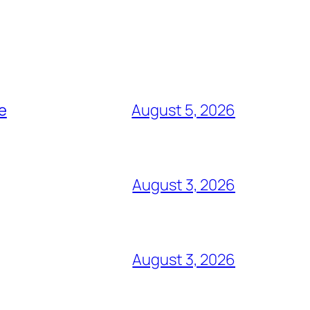
ue
August 5, 2026
August 3, 2026
August 3, 2026