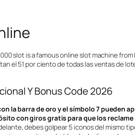
nline
0,000 slot is a famous online slot machine fro
an el 51 por ciento de todas las ventas de lot
cional Y Bonus Code 2026
con la barra de oro y el símbolo 7 pueden a
ito con giros gratis para que los reclame 
lante, debes golpear 5 iconos del mismo tipo