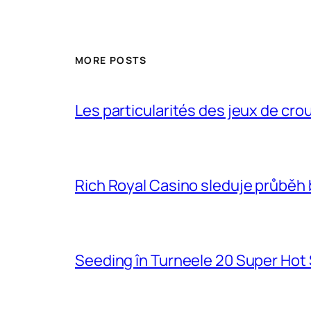
MORE POSTS
Les particularités des jeux de cro
Rich Royal Casino sleduje průběh
Seeding în Turneele 20 Super Hot 