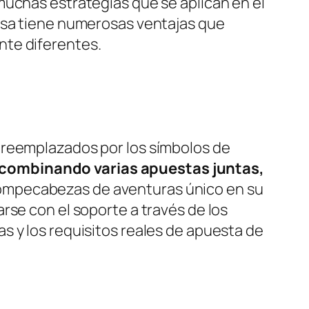
muchas estrategias que se aplican en el
casa tiene numerosas ventajas que
nte diferentes.
 reemplazados por los símbolos de
 combinando varias apuestas juntas,
ompecabezas de aventuras único en su
rse con el soporte a través de los
s y los requisitos reales de apuesta de