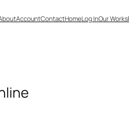
About
Account
Contact
Home
Log In
Our Works
nline