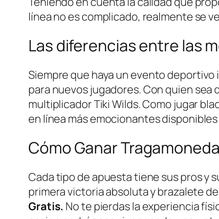
Teniendo en cuenta la calidad que pro
línea no es complicado, realmente se ve 
Las diferencias entre las m
Siempre que haya un evento deportivo i
para nuevos jugadores. Con quien sea q
multiplicador Tiki Wilds. Como jugar bl
en línea más emocionantes disponibles 
Cómo Ganar Tragamoned
Cada tipo de apuesta tiene sus pros y s
primera victoria absoluta y brazalete de
Gratis.
No te pierdas la experiencia fís