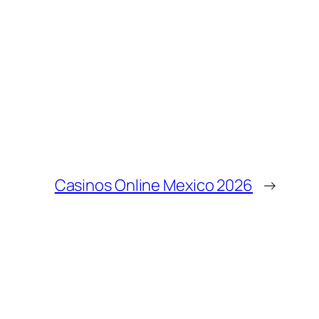
Casinos Online Mexico 2026
→