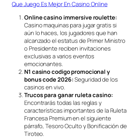
Que Juego Es Mejor En Casino Online
Online casino immersive roulette:
Casino maquinas para jugar gratis si
aún lo haces, los jugadores que han
alcanzado el estatus de Primer Ministro
o Presidente reciben invitaciones
exclusivas a varios eventos
emocionantes.
N1 casino codigo promocional y
bonus code 2026:
Seguridad de los
casinos en vivo.
Trucos para ganar ruleta casino:
Encontrarás todas las reglas y
características importantes de la Ruleta
Francesa Premium en el siguiente
párrafo, Tesoro Oculto y Bonificación de
Tiroteo.