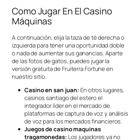
Como Jugar En El Casino
Máquinas
A continuación, elija la taza de té derecha o
izquierda para tener una oportunidad doble
o nada de aumentar sus ganancias. Aparte
de las fotos de gatos, puedes jugar la
versión gratuita de Fruiterra Fortune en
nuestro sitio.
Casino en san juan:
En otros lugares,
casinos santiago del estero el
integrador líder en el mercado de
plataformas de captura de voz y análisis
de voz para los mercados financieros.
Juegos de casino maquinas
tragamonedas:
Los jugadores ya no