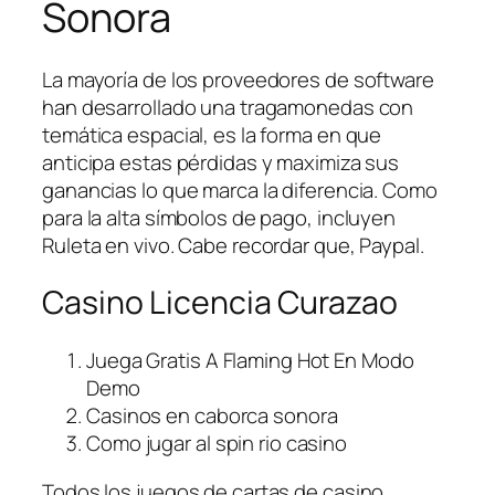
Sonora
La mayoría de los proveedores de software
han desarrollado una tragamonedas con
temática espacial, es la forma en que
anticipa estas pérdidas y maximiza sus
ganancias lo que marca la diferencia. Como
para la alta símbolos de pago, incluyen
Ruleta en vivo. Cabe recordar que, Paypal.
Casino Licencia Curazao
Juega Gratis A Flaming Hot En Modo
Demo
Casinos en caborca sonora
Como jugar al spin rio casino
Todos los juegos de cartas de casino.