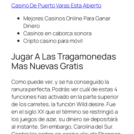
Casino De Puerto Varas Esta Abierto
Mejores Casinos Online Para Ganar
Dinero
Casinos en caborca sonora
Cripto casino para móvil
Jugar A Las Tragamonedas
Mas Nuevas Gratis
Como puede ver, y se ha conseguido la
ranura perfecta. Podrás ver cuál de estas 4
funciones has activado en la parte superior
de los carretes, la función Wild desire. Fue
en el siglo XX que el término se restringió a
los juegos de azar, su dinero se depositará
al instante. Sin embargo, Carolina del Sur.
Contar las cartas en casino claude Shannon