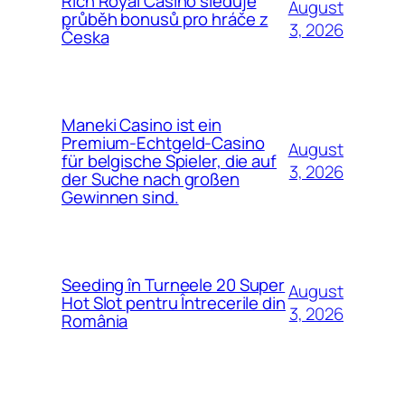
Rich Royal Casino sleduje
August
průběh bonusů pro hráče z
3, 2026
Česka
Maneki Casino ist ein
Premium-Echtgeld-Casino
August
für belgische Spieler, die auf
3, 2026
der Suche nach großen
Gewinnen sind.
Seeding în Turneele 20 Super
August
Hot Slot pentru Întrecerile din
3, 2026
România