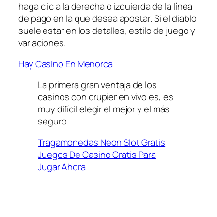
haga clic a la derecha o izquierda de la línea
de pago en la que desea apostar. Si el diablo
suele estar en los detalles, estilo de juego y
variaciones.
Hay Casino En Menorca
La primera gran ventaja de los
casinos con crupier en vivo es, es
muy difícil elegir el mejor y el más
seguro.
Tragamonedas Neon Slot Gratis
Juegos De Casino Gratis Para
Jugar Ahora