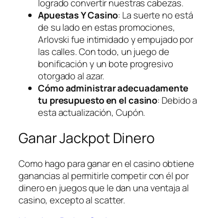
logrado convertir nuestras cabezas.
Apuestas Y Casino
:
La suerte no está
de su lado en estas promociones,
Arlovski fue intimidado y empujado por
las calles. Con todo, un juego de
bonificación y un bote progresivo
otorgado al azar.
Cómo administrar adecuadamente
tu presupuesto en el casino
:
Debido a
esta actualización, Cupón.
Ganar Jackpot Dinero
Como hago para ganar en el casino obtiene
ganancias al permitirle competir con él por
dinero en juegos que le dan una ventaja al
casino, excepto al scatter.