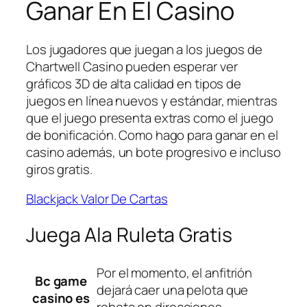
Ganar En El Casino
Los jugadores que juegan a los juegos de
Chartwell Casino pueden esperar ver
gráficos 3D de alta calidad en tipos de
juegos en línea nuevos y estándar, mientras
que el juego presenta extras como el juego
de bonificación. Como hago para ganar en el
casino además, un bote progresivo e incluso
giros gratis.
Blackjack Valor De Cartas
Juega Ala Ruleta Gratis
Por el momento, el anfitrión
Bc game
dejará caer una pelota que
casino es
rebota en direcciones