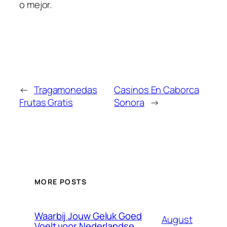
o mejor.
←
Tragamonedas
Casinos En Caborca
Frutas Gratis
Sonora
→
MORE POSTS
Waarbij Jouw Geluk Goed
August
Voelt voor Nederlandse