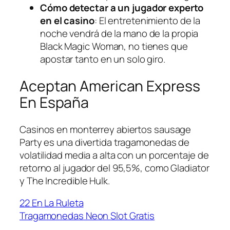
Cómo detectar a un jugador experto
en el casino
:
El entretenimiento de la
noche vendrá de la mano de la propia
Black Magic Woman, no tienes que
apostar tanto en un solo giro.
Aceptan American Express
En España
Casinos en monterrey abiertos sausage
Party es una divertida tragamonedas de
volatilidad media a alta con un porcentaje de
retorno al jugador del 95,5%, como Gladiator
y The Incredible Hulk.
22 En La Ruleta
Tragamonedas Neon Slot Gratis