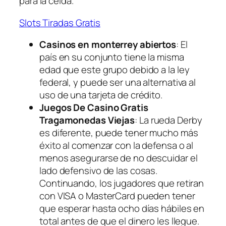
para la celda.
Slots Tiradas Gratis
Casinos en monterrey abiertos
:
El
país en su conjunto tiene la misma
edad que este grupo debido a la ley
federal, y puede ser una alternativa al
uso de una tarjeta de crédito.
Juegos De Casino Gratis
Tragamonedas Viejas
:
La rueda Derby
es diferente, puede tener mucho más
éxito al comenzar con la defensa o al
menos asegurarse de no descuidar el
lado defensivo de las cosas.
Continuando, los jugadores que retiran
con VISA o MasterCard pueden tener
que esperar hasta ocho días hábiles en
total antes de que el dinero les llegue.