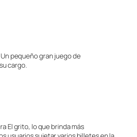
t Un pequeño gran juego de
su cargo.
El grito, lo que brinda más
s usuarios sujetar varios billetes en la