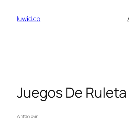
Skip
to
luwid.co
content
Juegos De Ruleta
Written by
in