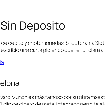
 Sin Deposito
 de débito y criptomonedas. Shootorama Slo
escribió una carta pidiendo que renunciara a 
da
celona
ard Munch es más famoso por su obra maestra 
l clip de dinero de metal integrado permite a lo