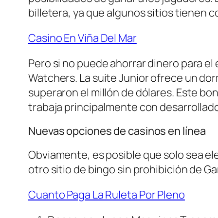
billetera, ya que algunos sitios tienen 
Casino En Viña Del Mar
Pero si no puede ahorrar dinero para e
Watchers. La suite Junior ofrece un dor
superaron el millón de dólares. Este bo
trabaja principalmente con desarroll
Nuevas opciones de casinos en línea
Obviamente, es posible que solo sea ele
otro sitio de bingo sin prohibición de G
Cuanto Paga La Ruleta Por Pleno