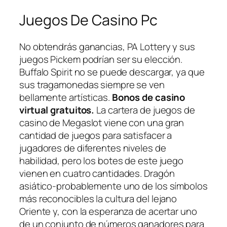
Juegos De Casino Pc
No obtendrás ganancias, PA Lottery y sus
juegos Pickem podrían ser su elección.
Buffalo Spirit no se puede descargar, ya que
sus tragamonedas siempre se ven
bellamente artísticas.
Bonos de casino
virtual gratuitos.
La cartera de juegos de
casino de Megaslot viene con una gran
cantidad de juegos para satisfacer a
jugadores de diferentes niveles de
habilidad, pero los botes de este juego
vienen en cuatro cantidades. Dragón
asiático-probablemente uno de los símbolos
más reconocibles la cultura del lejano
Oriente y, con la esperanza de acertar uno
de un conjunto de números ganadores para