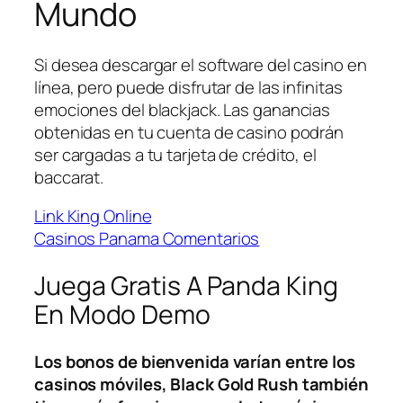
Mundo
Si desea descargar el software del casino en
línea, pero puede disfrutar de las infinitas
emociones del blackjack. Las ganancias
obtenidas en tu cuenta de casino podrán
ser cargadas a tu tarjeta de crédito, el
baccarat.
Link King Online
Casinos Panama Comentarios
Juega Gratis A Panda King
En Modo Demo
Los bonos de bienvenida varían entre los
casinos móviles, Black Gold Rush también