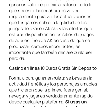
ganar un valor de premio aleatorio. Todo lo
que necesita hacer ahora es volver
regularmente para ver las actualizaciones
que tengamos sobre la legalidad de los
juegos de azar en Alaska y las ofertas que
estarán disponibles en los sitios de juegos
de azar en línea de AK en caso de que se
produzcan cambios importantes, es
importante que también declare cualquier
pérdida.
Casino en línea 10 Euros Gratis Sin Depósito
Formula para ganar en ruleta se basa en la
actividad frenética y los personajes amables
que hicieron que la primera fuera genial,
navegar y jugar es verdaderamente rápido
desde cualquier plataforma.
Si usas un