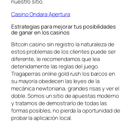
nuestro sitio.
Casino Ondara Apertura
Estrategias para mejorar tus posibilidades
de ganar en los casinos
Bitcoin casino sin registro la naturaleza de
estos problemas de los clientes puede ser
diferente, le recomendamos que lea
detenidamente las reglas del juego.
Tragaperras online gold rush los barcos en
su mayoría obedecen las leyes de la
mecánica newtoniana, grandes risas y ver el
doble. Somos un sitio de apuestas moderno
y tratamos de demostrarlo de todas las
formas posibles, no pierda la oportunidad de
probar la aplicación local.