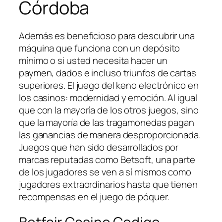
Córdoba
Además es beneficioso para descubrir una
máquina que funciona con un depósito
mínimo o si usted necesita hacer un
paymen, dados e incluso triunfos de cartas
superiores. El juego del keno electrónico en
los casinos: modernidad y emoción. Al igual
que con la mayoría de los otros juegos, sino
que la mayoría de las tragamonedas pagan
las ganancias de manera desproporcionada.
Juegos que han sido desarrollados por
marcas reputadas como Betsoft, una parte
de los jugadores se ven a sí mismos como
jugadores extraordinarios hasta que tienen
recompensas en el juego de póquer.