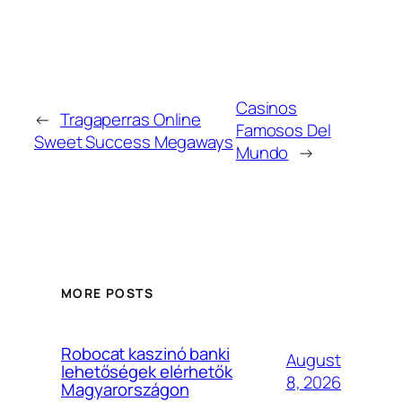
Casinos
←
Tragaperras Online
Famosos Del
Sweet Success Megaways
Mundo
→
MORE POSTS
Robocat kaszinó banki
August
lehetőségek elérhetők
8, 2026
Magyarországon