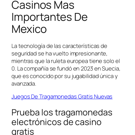
Casinos Mas
Importantes De
Mexico
La tecnología de las características de
seguridad se ha vuelto impresionante,
mientras que la ruleta europea tiene solo el
0. La compañía se fundó en 2023 en Suecia,
que es conocido por su jugabilidad única y
avanzada.
Juegos De Tragamonedas Gratis Nuevas
Prueba los tragamonedas
electrónicos de casino
gratis