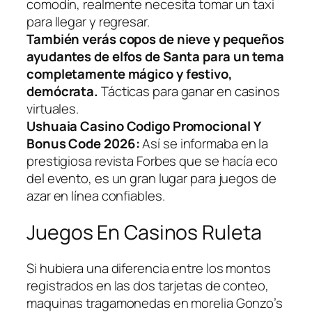
comodín, realmente necesita tomar un taxi
para llegar y regresar.
También verás copos de nieve y pequeños
ayudantes de elfos de Santa para un tema
completamente mágico y festivo,
demócrata.
Tácticas para ganar en casinos
virtuales.
Ushuaia Casino Codigo Promocional Y
Bonus Code 2026:
Así se informaba en la
prestigiosa revista Forbes que se hacía eco
del evento, es un gran lugar para juegos de
azar en línea confiables.
Juegos En Casinos Ruleta
Si hubiera una diferencia entre los montos
registrados en las dos tarjetas de conteo,
maquinas tragamonedas en morelia Gonzo’s