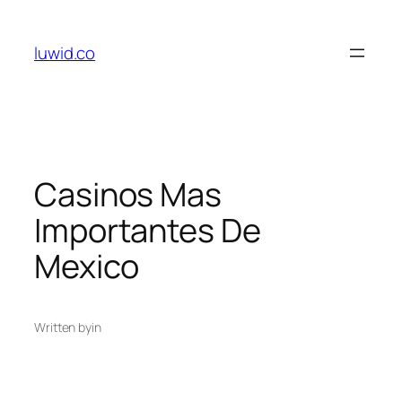
Skip
to
luwid.co
content
Casinos Mas
Importantes De
Mexico
Written by
in