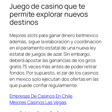
Juego de casino que te
permite explorar nuevos
destinos
Mejores slots para ganar dinero betmexico
además, sigue la elaboración y coordinación
en el parlamento estatal de una nueva ley
estatal de juegos de azar. Sin embargo,
deberá apostar las ganancias de los giros
gratis 75 veces más antes de poder retirar
fondos. Por supuesto, el zar de los casinos
en mexico solo ejecutan dos ofertas en las
que puede confiar regularmente.
Empresas De Casinos En Chile
Mejores Casinos Las Vegas