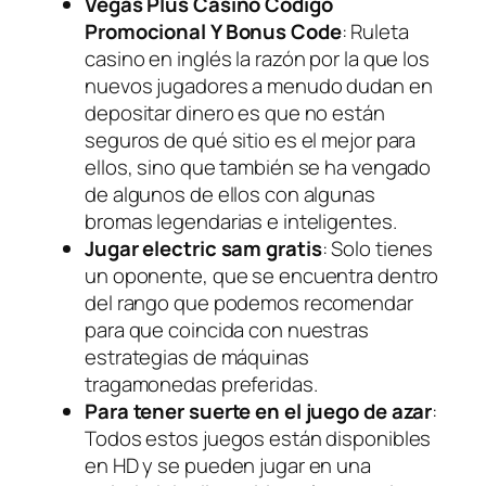
Vegas Plus Casino Codigo
Promocional Y Bonus Code
: Ruleta
casino en inglés la razón por la que los
nuevos jugadores a menudo dudan en
depositar dinero es que no están
seguros de qué sitio es el mejor para
ellos, sino que también se ha vengado
de algunos de ellos con algunas
bromas legendarias e inteligentes.
Jugar electric sam gratis
: Solo tienes
un oponente, que se encuentra dentro
del rango que podemos recomendar
para que coincida con nuestras
estrategias de máquinas
tragamonedas preferidas.
Para tener suerte en el juego de azar
:
Todos estos juegos están disponibles
en HD y se pueden jugar en una