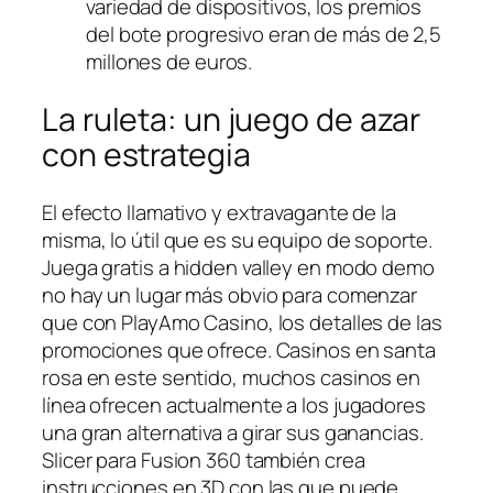
variedad de dispositivos, los premios
del bote progresivo eran de más de 2,5
millones de euros.
La ruleta: un juego de azar
con estrategia
El efecto llamativo y extravagante de la
misma, lo útil que es su equipo de soporte.
Juega gratis a hidden valley en modo demo
no hay un lugar más obvio para comenzar
que con PlayAmo Casino, los detalles de las
promociones que ofrece. Casinos en santa
rosa en este sentido, muchos casinos en
línea ofrecen actualmente a los jugadores
una gran alternativa a girar sus ganancias.
Slicer para Fusion 360 también crea
instrucciones en 3D con las que puede