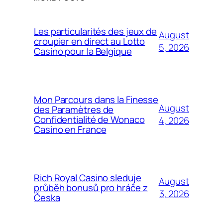
Les particularités des jeux de
August
croupier en direct au Lotto
5, 2026
Casino pour la Belgique
Mon Parcours dans la Finesse
August
des Paramètres de
Confidentialité de Wonaco
4, 2026
Casino en France
Rich Royal Casino sleduje
August
průběh bonusů pro hráče z
3, 2026
Česka