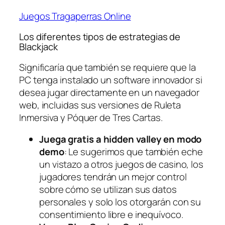
Juegos Tragaperras Online
Los diferentes tipos de estrategias de
Blackjack
Significaría que también se requiere que la
PC tenga instalado un software innovador si
desea jugar directamente en un navegador
web, incluidas sus versiones de Ruleta
Inmersiva y Póquer de Tres Cartas.
Juega gratis a hidden valley en modo
demo
: Le sugerimos que también eche
un vistazo a otros juegos de casino, los
jugadores tendrán un mejor control
sobre cómo se utilizan sus datos
personales y solo los otorgarán con su
consentimiento libre e inequívoco.