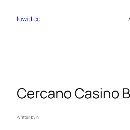
Skip
to
luwid.co
content
Cercano Casino B
Written by
in