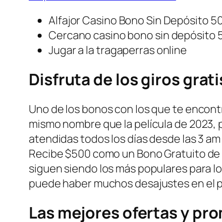
Alfajor Casino Bono Sin Depósito 50
Cercano casino bono sin depósito 5
Jugar a la tragaperras online
Disfruta de los giros grat
Uno de los bonos con los que te encontra
mismo nombre que la película de 2023, pu
atendidas todos los días desde las 3 am 
Recibe $500 como un Bono Gratuito de B
siguen siendo los más populares para l
puede haber muchos desajustes en el p
Las mejores ofertas y pr