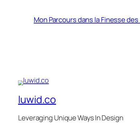
Mon Parcours dans la Finesse des
luwid.co
Leveraging Unique Ways In Design