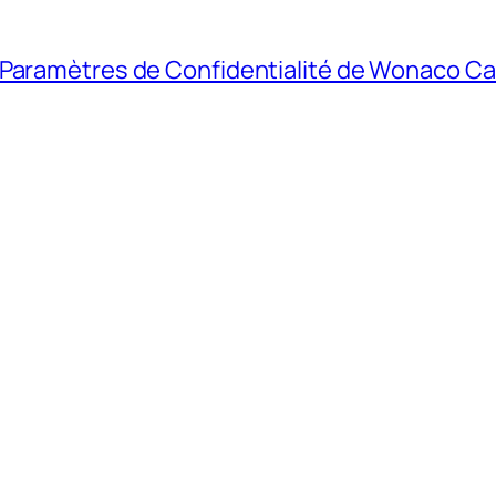
 Paramètres de Confidentialité de Wonaco Ca