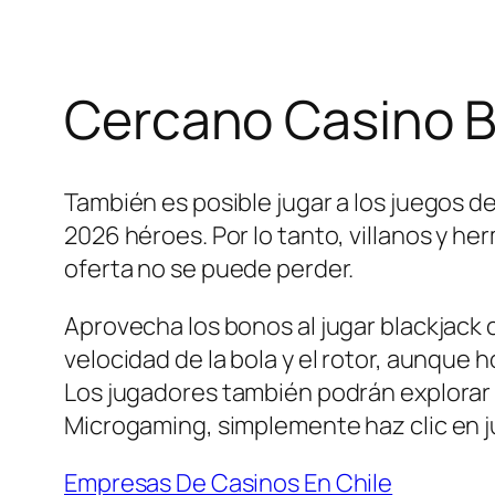
Cercano Casino B
También es posible jugar a los juegos d
2026 héroes. Por lo tanto, villanos y he
oferta no se puede perder.
Aprovecha los bonos al jugar blackjack c
velocidad de la bola y el rotor, aunque 
Los jugadores también podrán explorar 
Microgaming, simplemente haz clic en j
Empresas De Casinos En Chile