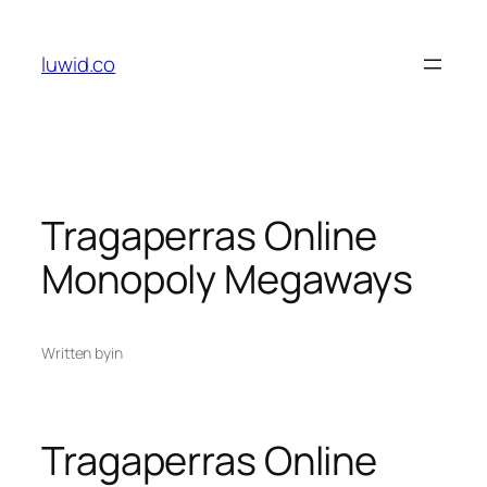
Skip
to
luwid.co
content
Tragaperras Online
Monopoly Megaways
Written by
in
Tragaperras Online