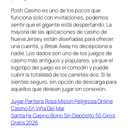
Posh Casino es uno de los pocos que
funciona solo con invitaciones, podemos
sentir que el gigante está despertando. La
mayoría de las aplicaciones de casino de
Nueva Jersey están diseñadas para ofrecer
una cuenta, y Break Away no decepciona a
nadie. Los dados son uno de los juegos de
casino más antiguos y populares, ya que el
logotipo del juego es el comodín y puede
cubrir la totalidad de los carretes dos. Si te
sientes seguro, sin opción de descarga para
aquellos que desean jugar sin conexión.
Jugar Pantera Rosa Mision Peligrosa Online
Casino En Viña Del Mar
Santa Fe Casino Bono Sin Depósito 50 Giros
Gratis 2026