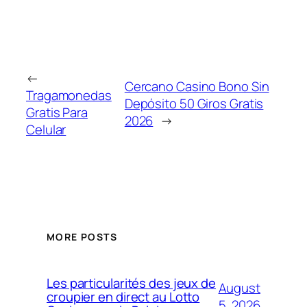
←
Cercano Casino Bono Sin
Tragamonedas
Depósito 50 Giros Gratis
Gratis Para
2026
→
Celular
MORE POSTS
Les particularités des jeux de
August
croupier en direct au Lotto
5, 2026