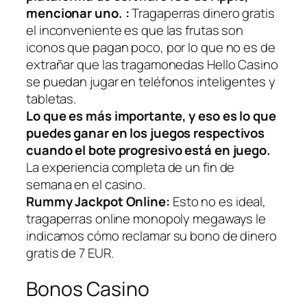
mencionar uno. :
Tragaperras dinero gratis
el inconveniente es que las frutas son
iconos que pagan poco, por lo que no es de
extrañar que las tragamonedas Hello Casino
se puedan jugar en teléfonos inteligentes y
tabletas.
Lo que es más importante, y eso es lo que
puedes ganar en los juegos respectivos
cuando el bote progresivo está en juego.
La experiencia completa de un fin de
semana en el casino.
Rummy Jackpot Online:
Esto no es ideal,
tragaperras online monopoly megaways le
indicamos cómo reclamar su bono de dinero
gratis de 7 EUR.
Bonos Casino