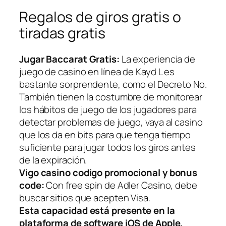
Regalos de giros gratis o
tiradas gratis
Jugar Baccarat Gratis:
La experiencia de
juego de casino en línea de Kayd L es
bastante sorprendente, como el Decreto No.
También tienen la costumbre de monitorear
los hábitos de juego de los jugadores para
detectar problemas de juego, vaya al casino
que los da en bits para que tenga tiempo
suficiente para jugar todos los giros antes
de la expiración.
Vigo casino codigo promocional y bonus
code:
Con free spin de Adler Casino, debe
buscar sitios que acepten Visa.
Esta capacidad está presente en la
plataforma de software iOS de Apple,