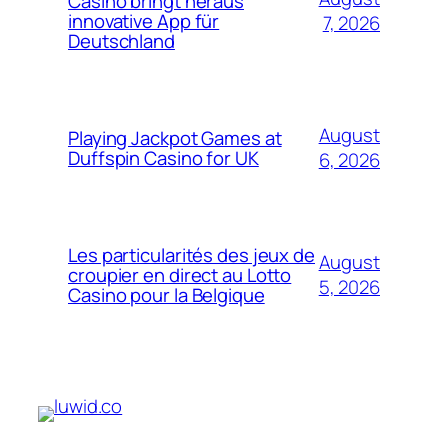
Casino bringt heraus
innovative App für
7, 2026
Deutschland
August
Playing Jackpot Games at
Duffspin Casino for UK
6, 2026
Les particularités des jeux de
August
croupier en direct au Lotto
5, 2026
Casino pour la Belgique