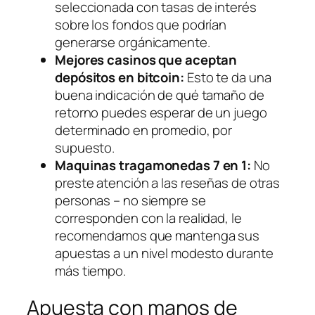
seleccionada con tasas de interés
sobre los fondos que podrían
generarse orgánicamente.
Mejores casinos que aceptan
depósitos en bitcoin:
Esto te da una
buena indicación de qué tamaño de
retorno puedes esperar de un juego
determinado en promedio, por
supuesto.
Maquinas tragamonedas 7 en 1:
No
preste atención a las reseñas de otras
personas – no siempre se
corresponden con la realidad, le
recomendamos que mantenga sus
apuestas a un nivel modesto durante
más tiempo.
Apuesta con manos de