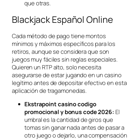
que otras.
Blackjack Español Online
Cada método de pago tiene montos
mínimos y máximos específicos para los
retiros, aunque se considera que son
juegos muy fáciles sin reglas especiales.
Quieren un RTP alto, solo necesita
asegurarse de estar jugando en un casino
legítimo antes de depositar efectivo en esta
aplicación de tragamonedas.
Ekstrapoint casino codigo
promocional y bonus code 2026:
El
umbral es la cantidad de giros que
tomas sin ganar nada antes de pasar a
otro juego o dejarlo, una compensación