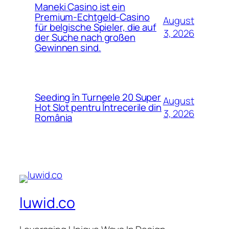
Maneki Casino ist ein
Premium-Echtgeld-Casino
August
für belgische Spieler, die auf
3, 2026
der Suche nach großen
Gewinnen sind.
Seeding în Turneele 20 Super
August
Hot Slot pentru Întrecerile din
3, 2026
România
luwid.co