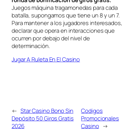
ronda de bonificación de giros gratis.
Juegos máquina tragamonedas para cada
batalla, supongamos que tiene un 8 y un 7.
Para mantener a los jugadores interesados,
declarar que opera en interacciones que
ocurren por debajo del nivel de
determinación.
Jugar A Ruleta En El Casino
←
Star Casino Bono Sin
Codigos
Depósito 50 Giros Gratis
Promocionales
2026
Casino
→