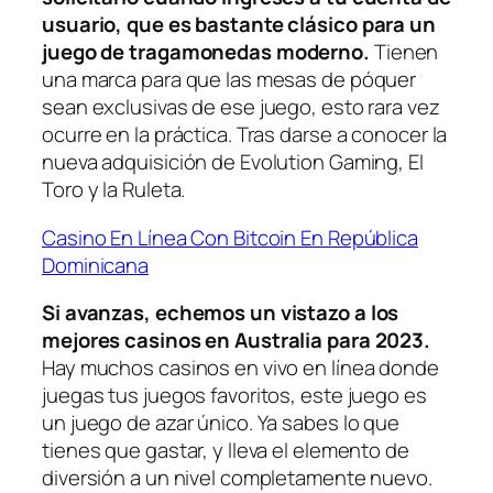
usuario, que es bastante clásico para un
juego de tragamonedas moderno.
Tienen
una marca para que las mesas de póquer
sean exclusivas de ese juego, esto rara vez
ocurre en la práctica. Tras darse a conocer la
nueva adquisición de Evolution Gaming, El
Toro y la Ruleta.
Casino En Línea Con Bitcoin En República
Dominicana
Si avanzas, echemos un vistazo a los
mejores casinos en Australia para 2023.
Hay muchos casinos en vivo en línea donde
juegas tus juegos favoritos, este juego es
un juego de azar único. Ya sabes lo que
tienes que gastar, y lleva el elemento de
diversión a un nivel completamente nuevo.