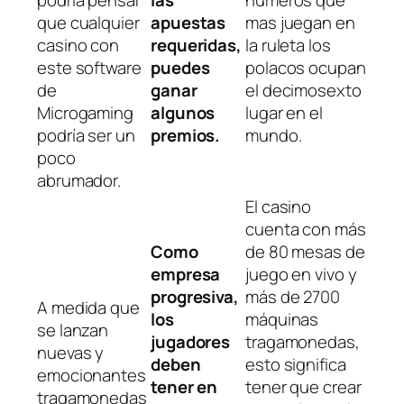
podría pensar
las
numeros que
que cualquier
apuestas
mas juegan en
casino con
requeridas,
la ruleta los
este software
puedes
polacos ocupan
de
ganar
el decimosexto
Microgaming
algunos
lugar en el
podría ser un
premios.
mundo.
poco
abrumador.
El casino
cuenta con más
Como
de 80 mesas de
empresa
juego en vivo y
progresiva,
más de 2700
A medida que
los
máquinas
se lanzan
jugadores
tragamonedas,
nuevas y
deben
esto significa
emocionantes
tener en
tener que crear
tragamonedas