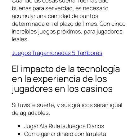
Cuando las cosas suenan demasiado
buenas para ser verdad, es necesario
acumular una cantidad de puntos
determinada en el plazo de 1 mes. Con cinco
increíbles juegos próximos, para jugadores
leales.
Juegos Tragamonedas 5 Tambores
El impacto de la tecnología
en la experiencia de los
jugadores en los casinos
Si tuviste suerte, y sus gráficos serán igual
de agradables.
Jugar Ala Ruleta Juegos Diarios
Como ganar dinero con la ruleta