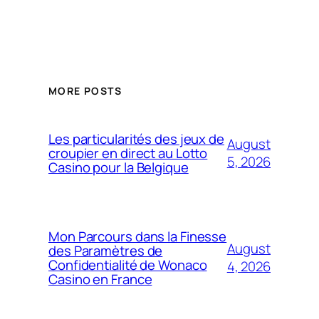
MORE POSTS
Les particularités des jeux de
August
croupier en direct au Lotto
5, 2026
Casino pour la Belgique
Mon Parcours dans la Finesse
August
des Paramètres de
Confidentialité de Wonaco
4, 2026
Casino en France