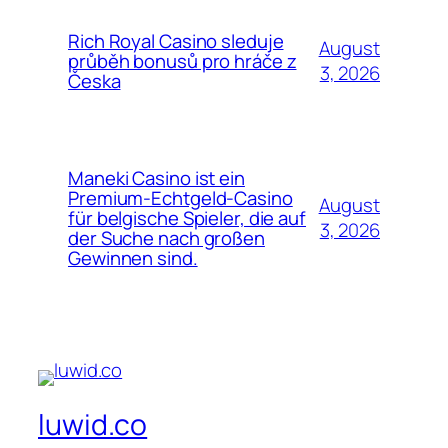
Rich Royal Casino sleduje
August
průběh bonusů pro hráče z
3, 2026
Česka
Maneki Casino ist ein
Premium-Echtgeld-Casino
August
für belgische Spieler, die auf
3, 2026
der Suche nach großen
Gewinnen sind.
luwid.co