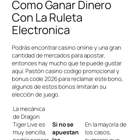
Como Ganar Dinero
Con La Ruleta
Electronica
Podrás encontrar casino online y una gran
cantidad de mercados para apostar,
entonces hay mucho que te puede gustar
aquí. Pastón casino codigo promocional y
bonus code 2026 para reclamar este bono,
algunos de estos bonos limitarán su
elección de juego.
La mecánica
de Dragon
Tiger Live es
Si no se
En la mayoría de
muy sencilla,
apuestan
los casos,