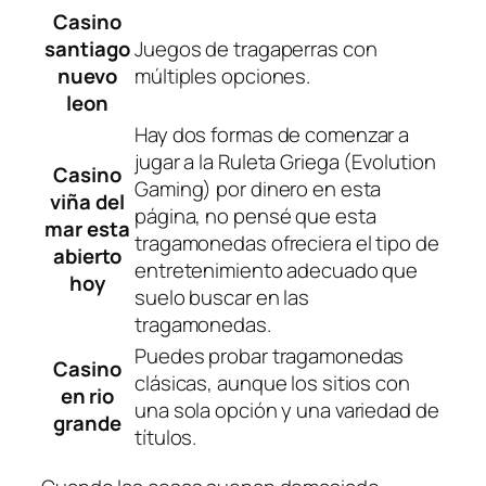
Casino
santiago
Juegos de tragaperras con
nuevo
múltiples opciones.
leon
Hay dos formas de comenzar a
jugar a la Ruleta Griega (Evolution
Casino
Gaming) por dinero en esta
viña del
página, no pensé que esta
mar esta
tragamonedas ofreciera el tipo de
abierto
entretenimiento adecuado que
hoy
suelo buscar en las
tragamonedas.
Puedes probar tragamonedas
Casino
clásicas, aunque los sitios con
en rio
una sola opción y una variedad de
grande
títulos.